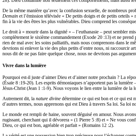
28). Dieu condamne non seulement ces comportements, mais aussi les 
De la même manière qu’avec la confusion sexuelle, de nombreux problè
Demain
et l’émission télévisée « De petits doigts et de petits orteils
fin à la vie des êtres les plus vulnérables. Dieu comprend les conséque
Le droit à « mourir dans la dignité » – l’euthanasie – peut sembler mi
complètement le sixième commandement (Exode 20 :13) et ne prend pas 
rien de mal avec les soins palliatifs, mais nous comprenons dans le m
devrions ni enlever la vie des plus petits d’entre nous, ni raccourcir 
nous dit de ne pas faire quelque chose, nous ne devrions pas argument
Vivre dans la lumière
Pourquoi est-il juste d’aimer Dieu et d’aimer notre prochain ? La rép
(Ésaïe 8 :19-20). Les esprits démoniaques n’apportent pas la lumière –
Jésus-Christ (Jean 1 :1-9). Nous voyons le lien entre la lumière de la l
Autrement dit, la
nature divine
détermine ce qui est bon et ce qui est 
d’autres termes, nous apprenons qui est Dieu à travers Sa loi. Sa loi 
Le monde est rempli de haine, souvent déguisé en amour. Nous avons d
rugissant, cherchant qui il dévorera » (1 Pierre 5 :8) et « Ne vous con
Dieu, ce qui est bon, agréable et parfait » (Romains 12 :2).
La vérité est une possession bien trop précieuse pour l’échanger cont