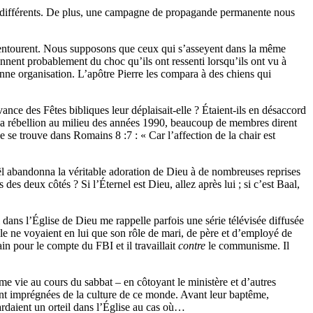
tre différents. De plus, une campagne de propagande permanente nous
s entourent. Nous supposons que ceux qui s’asseyent dans la même
nent probablement du choc qu’ils ont ressenti lorsqu’ils ont vu à
enne organisation. L’apôtre Pierre les compara à des chiens qui
vance des Fêtes bibliques leur déplaisait-elle ? Étaient-ils en désaccord
s la rébellion au milieu des années 1990, beaucoup de membres dirent
e se trouve dans Romains 8 :7 : « Car l’affection de la chair est
raël abandonna la véritable adoration de Dieu à de nombreuses reprises
s deux côtés ? Si l’Éternel est Dieu, allez après lui ; si c’est Baal,
ans l’Église de Dieu me rappelle parfois une série télévisée diffusée
mille ne voyaient en lui que son rôle de mari, de père et d’employé de
ain pour le compte du FBI et il travaillait
contre
le communisme. Il
e vie au cours du sabbat – en côtoyant le ministère et d’autres
ont imprégnées de la culture de ce monde. Avant leur baptême,
ardaient un orteil dans l’Église au cas où…