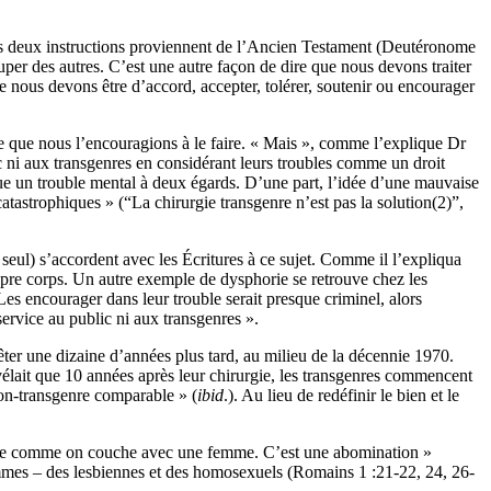
es deux instructions proviennent de l’Ancien Testament (Deutéronome
per des autres. C’est une autre façon de dire que nous devons traiter
e nous devons être d’accord, accepter, tolérer, soutenir ou encourager
que nous l’encouragions à le faire. « Mais », comme l’explique Dr
c ni aux transgenres en considérant leurs troubles comme un droit
itue un trouble mental à deux égards. D’une part, l’idée d’une mauvaise
catastrophiques » (“La chirurgie transgenre n’est pas la solution(2)”,
seul) s’accordent avec les Écritures à ce sujet. Comme il l’expliqua
opre corps. Un autre exemple de dysphorie se retrouve chez les
es encourager dans leur trouble serait presque criminel, alors
rvice au public ni aux transgenres ».
er une dizaine d’années plus tard, au milieu de la décennie 1970.
élait que 10 années après leur chirurgie, les transgenres commencent
non-transgenre comparable » (
ibid
.). Au lieu de redéfinir le bien et le
homme comme on couche avec une femme. C’est une abomination »
es – des lesbiennes et des homosexuels (Romains 1 :21-22, 24, 26-