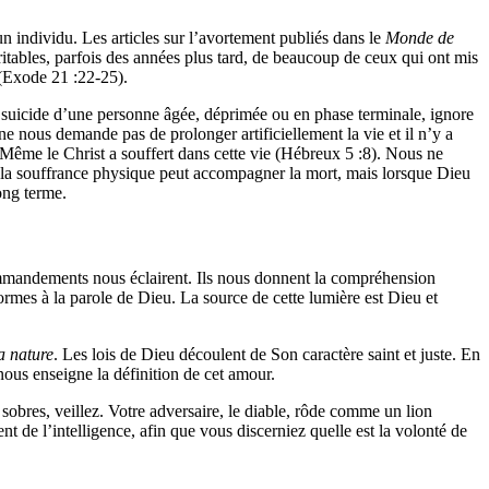
individu. Les articles sur l’avortement publiés dans le
Monde de
éritables, parfois des années plus tard, de beaucoup de ceux qui ont mis
e (Exode 21 :22-25).
le suicide d’une personne âgée, déprimée ou en phase terminale, ignore
nous demande pas de prolonger artificiellement la vie et il n’y a
Même le Christ a souffert dans cette vie (Hébreux 5 :8). Nous ne
ui, la souffrance physique peut accompagner la mort, mais lorsque Dieu
ong terme.
 commandements nous éclairent. Ils nous donnent la compréhension
ormes à la parole de Dieu. La source de cette lumière est Dieu et
a
nature
. Les lois de Dieu découlent de Son caractère saint et juste. En
nous enseigne la définition de cet amour.
bres, veillez. Votre adversaire, le diable, rôde comme un lion
t de l’intelligence, afin que vous discerniez quelle est la volonté de