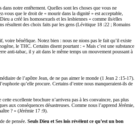
is dans notre entêtement. Quelles sont les choses que vous ne
-vous que le droit de « mourir dans la dignité » est acceptable,
ieu a créé les homosexuels et les lesbiennes « comme ils/elles
 résultent des choix faits par les gens (Lévitique 18 :22 ; Romains
, voire bénéfique. Notez bien : nous ne nions pas le fait qu’il existe
inogène, le THC. Certains disent pourtant : « Mais c’est une substance
 guerre anti-tabac, il y ait dans le même temps un mouvement poussant à
médiaire de l’apôtre Jean, de ne pas aimer le monde (1 Jean 2 :15-17).
l’euphorie qu’elle procure. Certains d’entre nous manqueraient-ils de
cette excellente brochure n’arrivera pas à les convaincre, pas plus
drogues aux conséquences désastreuses. Comme nous l’apprend Jérémie,
aître ? » (Jérémie 17 :9).
ode de pensée.
Seuls Dieu et Ses lois révèlent ce qu’est un bon