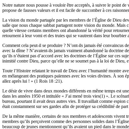
Notre nature nous pousse à vouloir être acceptés, à suivre le point d
propose de fausses valeurs et il est facile de succomber à ces raisonnem
La vision du monde partagée par les membres de l’Église de Dieu devr
salle que nous chaque sabbat partagent notre vision du monde. Mais ce
quelle vitesse certains membres ont abandonné la vérité pour retourner
retournent à leur vomi et des truies qui se vautrent dans leur bourbier a
Comment cela peut-il se produire ? N’ont-ils jamais été convaincus de la
avec la dîme ? N’avaient-ils jamais vraiment abandonné la doctrine de
qu’ils n’étaient pas d’accord avec les doctrines de l’Église sur ces suj
inimitié contre Dieu, parce qu’elle ne se soumet pas à la loi de Dieu, 
Toute l’Histoire relatant le travail de Dieu avec l’humanité montre av
en mélangeant des pratiques païennes avec les voies divines. À son époq
allez après lui ! » (1 Rois 18 :21).
Le désir de vivre dans deux mondes différents en même temps est une 
dans les années 1950 et intitulée « J’ai mené trois vies(1) ». Le scénar
bureau, pourtant il avait deux autres vies. Il travaillait comme espio
était constamment sur ses gardes afin de protéger sa crédibilité de part 
De la même manière, certains de nos membres et adolescents vivent tro
membres qu’ils perçoivent comme des personnes solides dans l’Église. 
beaucoup de jeunes mentionnent qu’ils avaient un pied dans le monde et