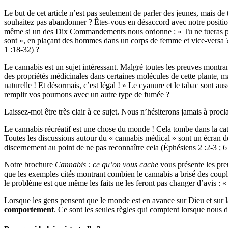
Le but de cet article n’est pas seulement de parler des jeunes, mais 
souhaitez pas abandonner ? Êtes-vous en désaccord avec notre position
même si un des Dix Commandements nous ordonne : « Tu ne tueras poin
sont », en plaçant des hommes dans un corps de femme et vice-versa ? 
1 :18-32) ?
Le cannabis est un sujet intéressant. Malgré toutes les preuves montran
des propriétés médicinales dans certaines molécules de cette plante, 
naturelle ! Et désormais, c’est légal ! » Le cyanure et le tabac sont a
remplir vos poumons avec un autre type de fumée ?
Laissez-moi être très clair à ce sujet. Nous n’hésiterons jamais à pro
Le cannabis récréatif est une chose du monde ! Cela tombe dans la caté
Toutes les discussions autour du « cannabis médical » sont un écran de
discernement au point de ne pas reconnaître cela (Éphésiens 2 :2-3 ; 6 
Notre brochure
Cannabis : ce qu’on vous cache
vous présente les pre
que les exemples cités montrant combien le cannabis a brisé des coup
le problème est que même les faits ne les feront pas changer d’avis : « 
Lorsque les gens pensent que le monde est en avance sur Dieu et sur 
comportement
. Ce sont les seules règles qui comptent lorsque nous 