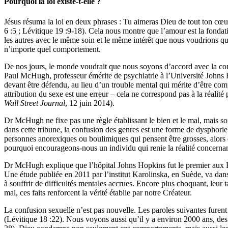
Pourquoi la loi existe-t-elle ?
Jésus résuma la loi en deux phrases : Tu aimeras Dieu de tout ton c
6 :5 ; Lévitique 19 :9-18). Cela nous montre que l’amour est la fondat
les autres avec le même soin et le même intérêt que nous voudrions que
n’importe quel comportement.
De nos jours, le monde voudrait que nous soyons d’accord avec la co
Paul McHugh, professeur émérite de psychiatrie à l’Université Johns Ho
devant être défendu, au lieu d’un trouble mental qui mérite d’être com
attribution du sexe est une erreur – cela ne correspond pas à la réalit
Wall Street Journal
, 12 juin 2014).
Dr McHugh ne fixe pas une règle établissant le bien et le mal, mais so
dans cette tribune, la confusion des genres est une forme de dysphori
personnes anorexiques ou boulimiques qui pensent être grosses, alors q
pourquoi encourageons-nous un individu qui renie la réalité concerna
Dr McHugh explique que l’hôpital Johns Hopkins fut le premier aux Ét
Une étude publiée en 2011 par l’institut Karolinska, en Suède, va dan
à souffrir de difficultés mentales accrues. Encore plus choquant, leur
mal, ces faits renforcent la vérité établie par notre Créateur.
La confusion sexuelle n’est pas nouvelle. Les paroles suivantes fur
(Lévitique 18 :22). Nous voyons aussi qu’il y a environ 2000 ans,