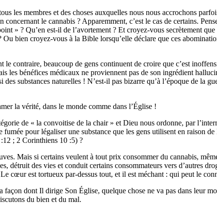
de tous les membres et des choses auxquelles nous nous accrochons parfo
 concernant le cannabis ? Apparemment, c’est le cas de certains. Pensez
t » ? Qu’en est-il de l’avortement ? Et croyez-vous secrètement que D
Ou bien croyez-vous à la Bible lorsqu’elle déclare que ces abominations
t le contraire, beaucoup de gens continuent de croire que c’est inoffensif
mais les bénéfices médicaux ne proviennent pas de son ingrédient halluc
ussi des substances naturelles ! N’est-il pas bizarre qu’à l’époque de la
clamer la vérité, dans le monde comme dans l’Église !
gorie de « la convoitise de la chair » et Dieu nous ordonne, par l’inter
 fumée pour légaliser une substance que les gens utilisent en raison de 
:12 ; 2 Corinthiens 10 :5) ?
uves. Mais si certains veulent à tout prix consommer du cannabis, même 
les, détruit des vies et conduit certains consommateurs vers d’autres 
Le cœur est tortueux par-dessus tout, et il est méchant : qui peut le conn
la façon dont Il dirige Son Église, quelque chose ne va pas dans leur m
discutons du bien et du mal.