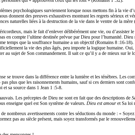
personnes qui « approuvent ceux qui les font » (Romains 1 :32).
mes psychologiques surviennent lorsque nous mettons fin à la vie d’un 
 » nous donnent des preuves exhaustives montrant les regrets sérieux et v
nces naturelles liées à la destruction de la vie dans le ventre de la mèr
séricordieux, mais le fait d’enlever délibérément une vie, ou d’assister 
en compte l’ultime destinée prévue par Dieu pour l’humanité. Dieu ne 
ême temps que la souffrance humaine a un objectif (Romains 8 :16-18). 
artificiellement la vie des plus âgés, peu importe la logique humaine. O
er au sujet de Son commandement. Il sait ce qu’il y a de mieux sur le l
onse se trouve dans la différence entre la lumière et les ténèbres. Les
 pas plus que les raisonnements humains, sauf si ces derniers sont conf
oi et sa source dans 1 Jean 1 :5-8.
mauvais. Les préceptes de Dieu ne sont en fait que des descriptions de
S
nous enseigne quel est Son système de valeurs.
Dieu est amour
et Sa loi 
e nombreux avertissements contre les séductions du monde : « Soyez so
formez pas au siècle présent, mais soyez transformés par le renouvellemen
re des mensonges !