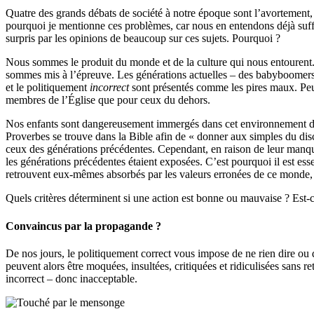
Quatre des grands débats de société à notre époque sont l’avortement,
pourquoi je mentionne ces problèmes, car nous en entendons déjà suff
surpris par les opinions de beaucoup sur ces sujets. Pourquoi ?
Nous sommes le produit du monde et de la culture qui nous entourent. 
sommes mis à l’épreuve. Les générations actuelles – des babyboomers à
et le politiquement
incorrect
sont présentés comme les pires maux. Peu
membres de l’Église que pour ceux du dehors.
Nos enfants sont dangereusement immergés dans cet environnement détes
Proverbes se trouve dans la Bible afin de « donner aux simples du dis
ceux des générations précédentes. Cependant, en raison de leur manque
les générations précédentes étaient exposées. C’est pourquoi il est essen
retrouvent eux-mêmes absorbés par les valeurs erronées de ce monde
Quels critères déterminent si une action est bonne ou mauvaise ? Est-
Convaincus par la propagande ?
De nos jours, le politiquement correct vous impose de ne rien dire ou d
peuvent alors être moquées, insultées, critiquées et ridiculisées sans 
incorrect – donc inacceptable.