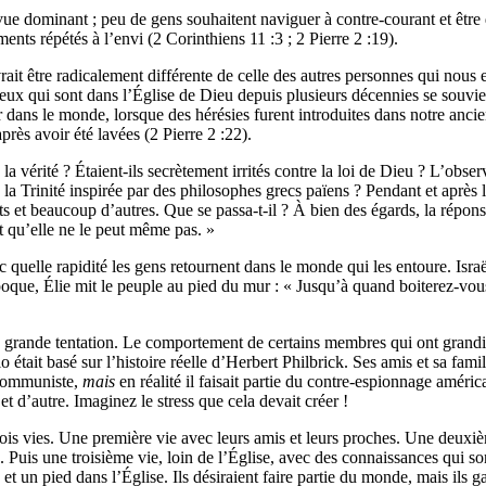
e vue dominant ; peu de gens souhaitent naviguer à contre-courant et ê
ents répétés à l’envi (2 Corinthiens 11 :3 ; 2 Pierre 2 :19).
ait être radicalement différente de celle des autres personnes qui nou
ux qui sont dans l’Église de Dieu depuis plusieurs décennies se souvien
 dans le monde, lorsque des hérésies furent introduites dans notre anci
près avoir été lavées (2 Pierre 2 :22).
 vérité ? Étaient-ils secrètement irrités contre la loi de Dieu ? L’obser
 la Trinité inspirée par des philosophes grecs païens ? Pendant et aprè
ets et beaucoup d’autres. Que se passa-t-il ? À bien des égards, la répons
et qu’elle ne le peut même pas. »
ec quelle rapidité les gens retournent dans le monde qui les entoure. Is
ue, Élie mit le peuple au pied du mur : « Jusqu’à quand boiterez-vous de
grande tentation. Le comportement de certains membres qui ont grandi d
io était basé sur l’histoire réelle d’Herbert Philbrick. Ses amis et sa fa
n communiste,
mais
en réalité il faisait partie du contre-espionnage améric
et d’autre. Imaginez le stress que cela devait créer !
is vies. Une première vie avec leurs amis et leurs proches. Une deuxièm
Puis une troisième vie, loin de l’Église, avec des connaissances qui s
 un pied dans l’Église. Ils désiraient faire partie du monde, mais ils g