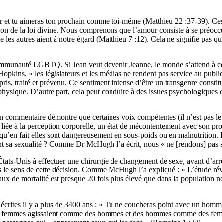
œur et tu aimeras ton prochain comme toi-même (Matthieu 22 :37-39). C
ion de la loi divine. Nous comprenons que l’amour consiste à se préoccu
 les autres aient à notre égard (Matthieu 7 :12). Cela ne signifie pas qu
mmunauté LGBTQ. Si Jean veut devenir Jeanne, le monde s’attend à ce 
pkins, « les législateurs et les médias ne rendent pas service au publi
pris, traité et prévenu. Ce sentiment intense d’être un transgenre const
é physique. D’autre part, cela peut conduire à des issues psychologiques 
n commentaire démontre que certaines voix compétentes (il n’est pas le 
e liée à la perception corporelle, un état de mécontentement avec son pr
u’en fait elles sont dangereusement en sous-poids ou en malnutrition. L
nt sa sexualité ? Comme Dr McHugh l’a écrit, nous « ne [rendons] pas se
ats-Unis à effectuer une chirurgie de changement de sexe, avant d’arrêt
s le sens de cette décision. Comme McHugh l’a expliqué : « L’étude rév
 taux de mortalité est presque 20 fois plus élevé que dans la population 
ent écrites il y a plus de 3400 ans : « Tu ne coucheras point avec un 
 des femmes agissaient comme des hommes et des hommes comme des femm