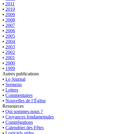
•
2011
•
2010
•
2009
•
2008
•
2007
•
2006
•
2005
•
2004
•
2003
•
2002
•
2001
•
2000
•
1999
Autres publications
•
Le Journal
•
Sermons
•
Lettres
•
Commentaires
•
Nouvelles de l’Église
Ressources
•
Qui sommes-nous ?
•
Croyances fondamentales
•
Congrégations
•
Calendrier des Fêtes
•
Logiciels utiles