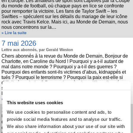
en Europe. Les amateurs de sport sont captivés par la Coupe
du monde de football, où chaque pays en lice se confronte
pour remporter la victoire. Les fans de Taylor Swift – les
Swifties – spéculent sur les détails du mariage de leur icône
rock avec Travis Kelce. Mais ici, au Monde de Demain, nous
nous concentrons sur la…
» Lire la suite
7 mai 2026
Lettre aux abonnés, par Gerald Weston
Chers abonnés à la revue du Monde de Demain, Bonjour de
Charlotte, en Caroline du Nord ! Pourquoi y a-t-il autant de
mal dans notre monde ? Pourquoi y a-t-il des guerres ?
Pourquoi des enfants sont-ils victimes d’abus, kidnappés et
tués ? Pourquoi le terrorisme ? Pourquoi la paix est-elle si
difficile à atteindre ? Pourquoi, après des milliers d’années,
semblons-nous incapables de nous entendre ? Pourquoi
l’homme peut-il aller sur…
» Lire la suite
This website uses cookies
15 avril 2026
We use cookies to personalise content and ads, to
Lettre co-ouvrière, par Gerald Weston
provide social media features and to analyse our traffic.
Chers frères et sœurs, chers co-ouvriers en Christ, Le monde
We also share information about your use of our site with
entier a les yeux rivés sur le Moyen-Orient. Les événements
qui se déroulent à l’autre bout du monde ont des