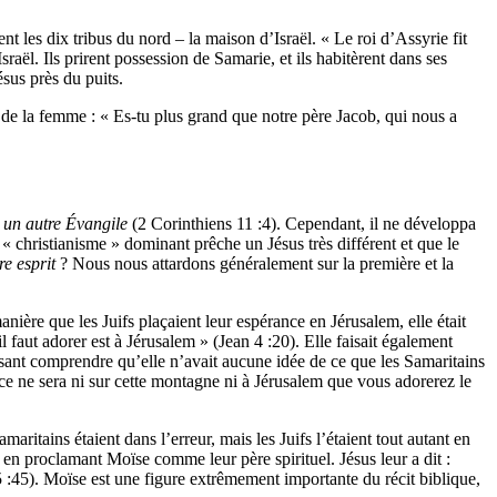
t les dix tribus du nord – la maison d’Israël. « Le roi d’Assyrie fit
aël. Ils prirent possession de Samarie, et ils habitèrent dans ses
sus près du puits.
 de la femme : « Es-tu plus grand que notre père Jacob, qui nous a
r
un autre Évangile
(2 Corinthiens 11 :4). Cependant, il ne développa
e « christianisme » dominant prêche un Jésus très différent et que le
re esprit
? Nous nous attardons généralement sur la première et la
ière que les Juifs plaçaient leur espérance en Jérusalem, elle était
 faut adorer est à Jérusalem » (Jean 4 :20). Elle faisait également
aisant comprendre qu’elle n’avait aucune idée de ce que les Samaritains
où ce ne sera ni sur cette montagne ni à Jérusalem que vous adorerez le
aritains étaient dans l’erreur, mais les Juifs l’étaient tout autant en
 en proclamant Moïse comme leur père spirituel. Jésus leur a dit :
 :45). Moïse est une figure extrêmement importante du récit biblique,