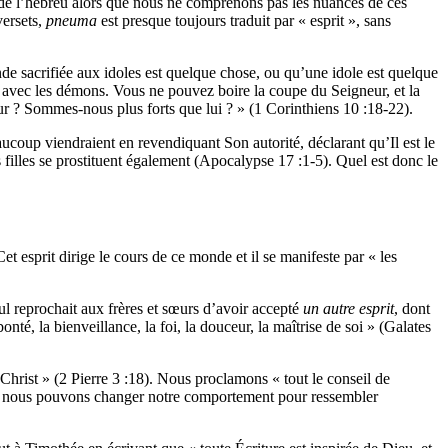
 de l’hébreu alors que nous ne comprenons pas les nuances de ces
versets,
pneuma
est presque toujours traduit par « esprit », sans
nde sacrifiée aux idoles est quelque chose, ou qu’une idole est quelque
n avec les démons. Vous ne pouvez boire la coupe du Seigneur, et la
ur ? Sommes-nous plus forts que lui ? » (1 Corinthiens 10 :18-22).
aucoup viendraient en revendiquant Son autorité, déclarant qu’Il est le
filles se prostituent également (Apocalypse 17 :1-5). Quel est donc le
Cet esprit dirige le cours de ce monde et il se manifeste par « les
ul reprochait aux frères et sœurs d’avoir accepté
un autre esprit
, dont
 bonté, la bienveillance, la foi, la douceur, la maîtrise de soi » (Galates
Christ » (2 Pierre 3 :18). Nous proclamons « tout le conseil de
ont nous pouvons changer notre comportement pour ressembler