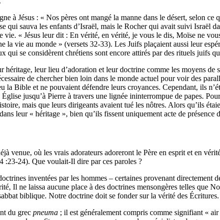
.
ne à Jésus : « Nos pères ont mangé la manne dans le désert, selon ce qu
se qui sauva les enfants d’Israël, mais le Rocher qui avait suivi Israël da
vie. « Jésus leur dit : En vérité, en vérité, je vous le dis, Moïse ne v
donne la vie au monde » (versets 32-33). Les Juifs plaçaient aussi leur 
ux qui se considèrent chrétiens sont encore attirés par des rituels juifs 
ur héritage, leur lieu d’adoration et leur doctrine comme les moyens de
nécessaire de chercher bien loin dans le monde actuel pour voir des par
 la Bible et ne pouvaient défendre leurs croyances. Cependant, ils n’éta
re Église jusqu’à Pierre à travers une lignée ininterrompue de papes. P
istoire, mais que leurs dirigeants avaient tué les nôtres. Alors qu’ils étai
 dans leur « héritage », bien qu’ils fissent uniquement acte de présence d
déjà venue, où les vrais adorateurs adoreront le Père en esprit et en vérit
 4 :23-24). Que voulait-Il dire par ces paroles ?
doctrines inventées par les hommes – certaines provenant directement d
té, Il ne laissa aucune place à des doctrines mensongères telles que Noë
abbat biblique. Notre doctrine doit se fonder sur la vérité des Écritures. 
ent du grec
pneuma
; il est généralement compris comme signifiant « air 