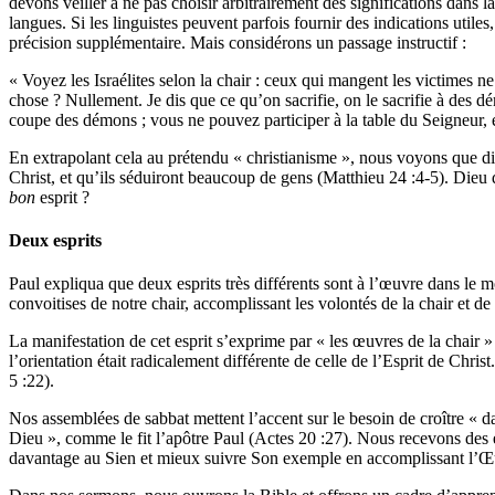
devons veiller à ne pas choisir arbitrairement des significations dans l
langues. Si les linguistes peuvent parfois fournir des indications util
précision supplémentaire. Mais considérons un passage instructif :
« Voyez les Israélites selon la chair : ceux qui mangent les victimes 
chose ? Nullement. Je dis que ce qu’on sacrifie, on le sacrifie à des
coupe des démons ; vous ne pouvez participer à la table du Seigneur, 
En extrapolant cela au prétendu « christianisme », nous voyons que diff
Christ, et qu’ils séduiront beaucoup de gens (Matthieu 24 :4-5). Dieu 
bon
esprit ?
Deux esprits
Paul expliqua que deux esprits très différents sont à l’œuvre dans le mon
convoitises de notre chair, accomplissant les volontés de la chair et d
La manifestation de cet esprit s’exprime par « les œuvres de la chair 
l’orientation était radicalement différente de celle de l’Esprit de Christ. 
5 :22).
Nos assemblées de sabbat mettent l’accent sur le besoin de croître « d
Dieu », comme le fit l’apôtre Paul (Actes 20 :27). Nous recevons des
davantage au Sien et mieux suivre Son exemple en accomplissant l’Œu