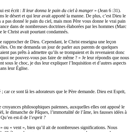
i est écrit :
Il leur donna le pain du ciel à manger
» (Jean 6 :31).
ns le désert et qui leur avait apporté la manne. De plus, c’est Dieu le
ous a pas donné le pain du ciel, mais mon Père vous donne le vrai pain
espérance dans de nombreuses doctrines élaborées par les hommes (Marc
que le Christ avait pourtant condamnés.
 se rapprocher de Dieu. Cependant, le Christ enseigna une leçon
allèles. On me demanda un jour de parler aux parents de quelques
ient pas prêts à admettre qu’ils se trompaient et ils revenaient donc
ourquoi ne pouvez-vous pas faire de même ? » Je leur répondis que nous
ent sous le choc, je dus leur expliquer l’Inquisition et d’autres aspects
ans leur Église.
é ; car ce sont là les adorateurs que le Père demande. Dieu est Esprit,
e croyances philosophiques païennes, auxquelles elles ont apposé le
l, le dimanche de Pâques, l’immortalité de l’âme, les fausses idées à
Qu’en est-il de l’
esprit ?
» ou « vent », bien qu’il ait de nombreuses significations. Nous