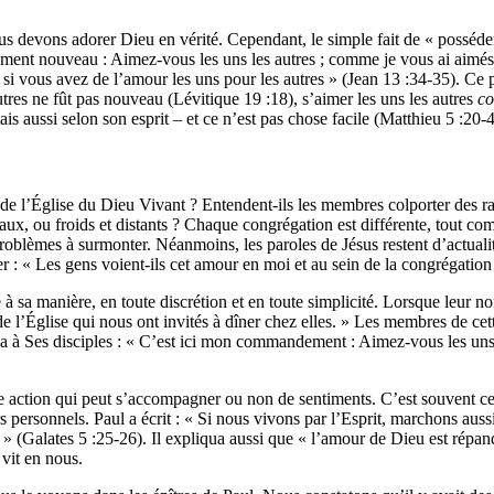
 devons adorer Dieu en vérité. Cependant, le simple fait de « posséder » 
ment nouveau : Aimez-vous les uns les autres ; comme je vous ai aimés,
 si vous avez de l’amour les uns pour les autres » (Jean 13 :34-35). Ce p
res ne fût pas nouveau (Lévitique 19 :18), s’aimer les uns les autres
co
is aussi selon son esprit – et ce n’est pas chose facile (Matthieu 5 :20-4
s de l’Église du Dieu Vivant ? Entendent-ils les membres colporter des r
caux, ou froids et distants ? Chaque congrégation est différente, tout c
problèmes à surmonter. Néanmoins, les paroles de Jésus restent d’actuali
 « Les gens voient-ils cet amour en moi et au sein de la congrégation qu
 à sa manière, en toute discrétion et en toute simplicité. Lorsque leur 
 l’Église qui nous ont invités à dîner chez elles. » Les membres de cette
nna à Ses disciples : « C’est ici mon commandement : Aimez-vous les uns
une action qui peut s’accompagner ou non de sentiments. C’est souvent ce
irs personnels. Paul a écrit : « Si nous vivons par l’Esprit, marchons aus
s » (Galates 5 :25-26). Il expliqua aussi que « l’amour de Dieu est répa
 vit en nous.