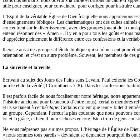
Dans nos sermons, nous ouvrons la Bible et offrons un cadre d’apprenti
utile pour enseigner, pour convaincre, pour corriger, pour instruire d
L’Esprit de la véritable Église de Dieu à laquelle nous appartenons est
d’enseignements bibliques. Les charismatiques ont des cultes animés et
concentrent sur le divertissement, avec des groupes jouant de la musiq
entend résonner des « Amen ». Il y en a pour tous les goûts et tous man
d’apprécier pleinement la différence entre ces confessions et la vérita
Il existe aussi des groupes d’étude biblique qui se réunissent pour étud
orientation, et c’est un autre problème. Souvent, les membres de ces gr
La sincérité et la vérité
Écrivant au sujet des Jours des Pains sans Levain, Paul exhorta les Co
pureté et de la vérité (1 Corinthiens 5 :8). Dans les confessions tradi
Il est parfois facile de nous focaliser sur notre héritage, notre appar
l’histoire ancienne pour beaucoup d’entre nous), certains membres refus
et ils se fiaient à cet
héritage
. Certains croient que leur « billet d’ent
un groupe. Cependant, l’erreur la plus courante que nous pouvons co
loi et la grâce, et bien d’autres choses encore. Bien trop de gens consi
Ne vous méprenez pas sur mes propos. L’héritage de l’Église de Die
« nous sommes tous pareils » devraient se demander pourquoi ils ont cho