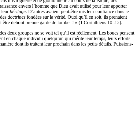
as d’ivrognerie et de gloutonnerie au cours de la Pâque, des
nnaissance envers l’homme que Dieu avait utilisé pour leur apporter
r leur
héritage
. D’autres avaient peut-être mis leur confiance dans le
r des
doctrines
fondées sur la vérité. Quoi qu’il en soit, ils prenaient
oit être debout prenne garde de tomber ! » (1 Corinthiens 10 :12).
des deux groupes ne se voit tel qu’il est réellement. Les boucs pensent
ent en chaque individu quelqu’un qui mérite leur temps, leurs efforts
nière dont ils traitent leur prochain dans les petits détails. Puissions-