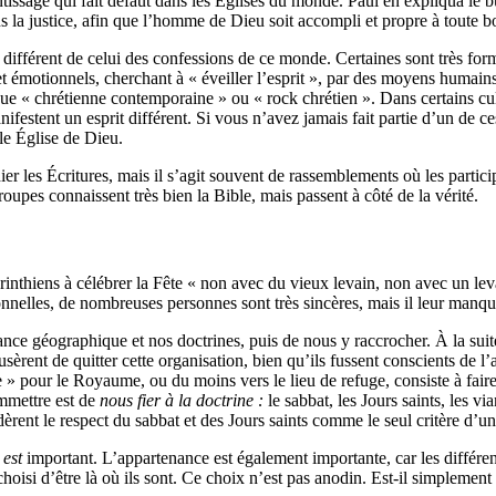
ssage qui fait défaut dans les Églises du monde. Paul en expliqua le bu
ans la justice, afin que l’homme de Dieu soit accompli et propre à toute
 différent de celui des confessions de ce monde. Certaines sont très form
 émotionnels, cherchant à « éveiller l’esprit », par des moyens humains 
ue « chrétienne contemporaine » ou « rock chrétien ». Dans certains cult
ifestent un esprit différent. Si vous n’avez jamais fait partie d’un de c
ble Église de Dieu.
ier les Écritures, mais il s’agit souvent de rassemblements où les partic
oupes connaissent très bien la Bible, mais passent à côté de la vérité.
rinthiens à célébrer la Fête « non avec du vieux levain, non avec un lev
tionnelles, de nombreuses personnes sont très sincères, mais il leur manq
tenance géographique et nos doctrines, puis de nous y raccrocher. À la su
èrent de quitter cette organisation, bien qu’ils fussent conscients de l’
rée » pour le Royaume, ou du moins vers le lieu de refuge, consiste à fair
mmettre est de
nous fier à la doctrine :
le sabbat, les Jours saints, les vi
dèrent le respect du sabbat et des Jours saints comme le seul critère d’un 
u
est
important. L’appartenance est également importante, car les différen
isi d’être là où ils sont. Ce choix n’est pas anodin. Est-il simplement 