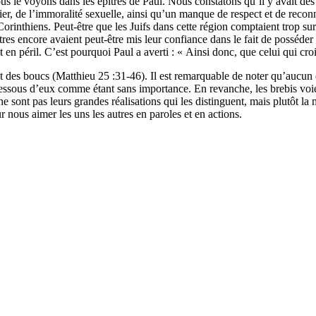
 voyons dans les épîtres de Paul. Nous constatons qu’il y avait des c
ier, de l’immoralité sexuelle, ainsi qu’un manque de respect et de reco
orinthiens. Peut-être que les Juifs dans cette région comptaient trop su
tres encore avaient peut-être mis leur confiance dans le fait de posséde
t en péril. C’est pourquoi Paul a averti : « Ainsi donc, que celui qui cr
et des boucs (Matthieu 25 :31-46). Il est remarquable de noter qu’aucun 
n dessous d’eux comme étant sans importance. En revanche, les brebis voi
e sont pas leurs grandes réalisations qui les distinguent, mais plutôt la ma
nous aimer les uns les autres en paroles et en actions.