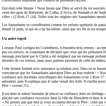
conversation inspirante qui contient de puissantes leçons.
Qui était cette femme ? Nous lisons que Dieu se servit du roi assyrien 
venir des gens de Babylone, de Cutha, d’Avva, de Hamath et de Sepharvaï
villes » (2 Rois 17 :24). Telles sont les origines des Samaritains men
Les Samaritains se considéraient comme les enfants spirituels du patri
donné ce puits, et qui en a bu lui-même, ainsi que ses fils et ses troup
Un autre esprit
Lorsque Paul corrigea les Corinthiens, il énuméra trois erreurs : acce
pas ces erreurs, se contentant de déclarer que ceux qui les prônaient ét
message proclamé par le Christ a été remplacé par un message portant 
dernière de ces erreurs, mais nous parlons rarement de celle du milieu
Cette femme fondait avec assurance sa relation avec Dieu en se basant 
convaincue que les Samaritains adoraient Dieu au bon endroit : « Nos pè
confiance aux doctrines syncrétiques des Samaritains (voir 2 Rois 17 :
adoraient, puis Il expliqua que le salut venait des Juifs. Il clarifia au
Père » (verset 21).
Il est dans la nature humaine de placer sa confiance dans un héritage, de
plaçant une confiance excessive dans la ville de Jérusalem et dans le t
« Ne pensez pas que moi je vous accuserai devant le Père ; celui qui 