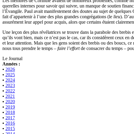
Les membres de Corinthe avaient de nombreux problèmes, comme nous le
querelles internes pour savoir qui suivre, un manque de soutien financ
l’Évangile. Paul avait manifestement des doutes au sujet de quelques C
fait d’appartenir à l’une des plus grandes congrégations (le
lieu
). D’au
assurément leur appel pour acquis, alors que certains étaient clairemen
Une leçon des plus révélatrices se trouve dans la parabole des brebis 
qu’ils vont bien, mais ce n’est pas le cas, car ils considèrent ceux e
et leur attention. Mais que les gens soient des brebis ou des boucs, ce n
nous tous prendre le temps –
faire l’effort
de consacrer du temps – pour 
Le Journal
Années :
•
2026
•
2025
•
2024
•
2023
•
2022
•
2021
•
2020
•
2019
•
2018
•
2017
•
2016
•
2015
•
2014