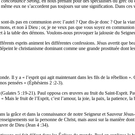
a
concordance Strong
, en nous prenant pour des spécialistes du grec ou
es, même eux ne s’accordent pas toujours sur une signification. Dans ces 
ne sont-ils pas en communion avec l’autel ? Que dis-je donc ? Que la via
 démons, et non à Dieu ; or, je ne veux pas que vous soyez en communio
et à la table des démons. Voulons-nous provoquer la jalousie du Seigne
érents esprits animent les différentes confessions. Jésus avertit que be
dépeint le christianisme dominant comme une grande prostituée dont les 
de. Il y a « l’esprit qui agit maintenant dans les fils de la rébellion ». 
e nos pensées » (Éphésiens 2 :2-3).
» (Galates 5 :19-21). Paul opposa ces œuvres au fruit du Saint-Esprit. Pa
« Mais le fruit de l’Esprit, c’est l’amour, la joie, la paix, la patience, la
ans la grâce et dans la connaissance de notre Seigneur et Sauveur Jésus-
 enseignements sur la personne de Christ, mais aussi sur la manière d
vre de Dieu (Jean 4 :34).