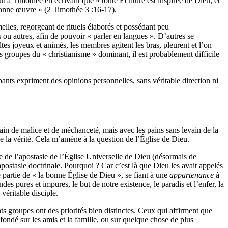
t à Timothée en écrivant que « toute Écriture est inspirée de Dieu, et
 bonne œuvre » (2 Timothée 3 :16-17).
elles, regorgeant de rituels élaborés et possédant peu
ou autres, afin de pouvoir « parler en langues ». D’autres se
es joyeux et animés, les membres agitent les bras, pleurent et l’on
es groupes du « christianisme » dominant, il est probablement difficile
ipants expriment des opinions personnelles, sans véritable direction ni
ain de malice et de méchanceté, mais avec les pains sans levain de la
ue la vérité. Cela m’amène à la question de l’Église de Dieu.
ite de l’apostasie de l’Église Universelle de Dieu (désormais de
apostasie doctrinale. Pourquoi ? Car c’est là que Dieu les avait appelés
e partie de « la bonne Église de Dieu », se fiant à une
appartenance
à
andes pures et impures, le but de notre existence, le paradis et l’enfer, la
véritable disciple.
ts groupes ont des priorités bien distinctes. Ceux qui affirment que
fondé sur les amis et la famille, ou sur quelque chose de plus