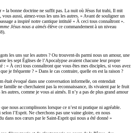
la bonne doctrine ne suffit pas. La nuit où Jésus fut trahi, Il mit
 vous aussi, aimez-vous les uns les autres. » Avant de souligner un
assage a inspiré notre cantique intitulé « À ceci tous connaîtront ».
mme Jésus nous a aimés
élève ce commandement à un niveau
8).
agots les uns sur les autres ? Ou trouvent-ils parmi nous un amour, une
omme les sept Églises de l’Apocalypse avaient chacune leur propre
té : « À ceci tous connaîtront que vous êtes mes disciples, si vous avez
e je fréquente ? » Dans le cas contraire, quelle en est la raison ?
nom était évoqué dans une conversation informelle, on entendait
 famille ne cherchaient pas la reconnaissance, ils vivaient par le fruit
 les autres, comme je vous ai aimés. Il n’y a pas de plus grand amour
 que nous accomplissons lorsque ce n’est ni pratique ni agréable.
si selon l’Esprit. Ne cherchons pas une vaine gloire, en nous
ndu dans nos cœurs par le Saint-Esprit qui nous a été donné »