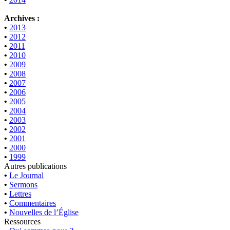
Archives :
•
2013
•
2012
•
2011
•
2010
•
2009
•
2008
•
2007
•
2006
•
2005
•
2004
•
2003
•
2002
•
2001
•
2000
•
1999
Autres publications
•
Le Journal
•
Sermons
•
Lettres
•
Commentaires
•
Nouvelles de l’Église
Ressources