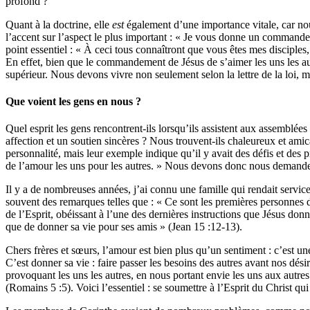
profond ?
Quant à la doctrine, elle
est
également d’une importance vitale, car nous
l’accent sur l’aspect le plus important : « Je vous donne un commande
point essentiel : « À ceci tous connaîtront que vous êtes mes disciples,
En effet, bien que le commandement de Jésus de s’aimer les uns les aut
supérieur. Nous devons vivre non seulement selon la lettre de la loi, ma
Que voient les gens en nous ?
Quel esprit les gens rencontrent-ils lorsqu’ils assistent aux assemblée
affection et un soutien sincères ? Nous trouvent-ils chaleureux et ami
personnalité, mais leur exemple indique qu’il y avait des défis et des 
de l’amour les uns pour les autres. » Nous devons donc nous demander :
Il y a de nombreuses années, j’ai connu une famille qui rendait service
souvent des remarques telles que : « Ce sont les premières personnes de
de l’Esprit, obéissant à l’une des dernières instructions que Jésus do
que de donner sa vie pour ses amis » (Jean 15 :12-13).
Chers frères et sœurs, l’amour est bien plus qu’un sentiment : c’est 
C’est donner sa vie : faire passer les besoins des autres avant nos dés
provoquant les uns les autres, en nous portant envie les uns aux autre
(Romains 5 :5). Voici l’essentiel : se soumettre à l’Esprit du Christ qui