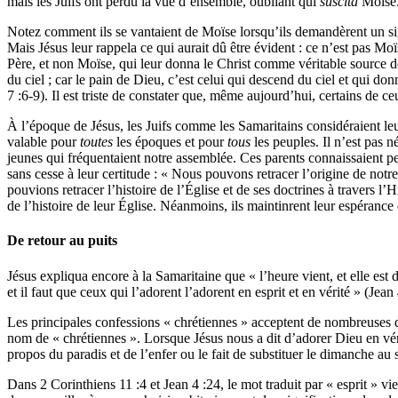
mais les Juifs ont perdu la vue d’ensemble, oubliant qui
suscita
Moïse
Notez comment ils se vantaient de Moïse lorsqu’ils demandèrent un sig
Mais Jésus leur rappela ce qui aurait dû être évident : ce n’est pas Moï
Père, et non Moïse, qui leur donna le Christ comme véritable source de 
du ciel ; car le pain de Dieu, c’est celui qui descend du ciel et qui 
7 :6-9). Il est triste de constater que, même aujourd’hui, certains de ce
À l’époque de Jésus, les Juifs comme les Samaritains considéraient le
valable pour
toutes
les époques et pour
tous
les peuples. Il n’est pas 
jeunes qui fréquentaient notre assemblée. Ces parents connaissaient peu
sans cesse à leur certitude : « Nous pouvons retracer l’origine de not
pouvions retracer l’histoire de l’Église et de ses doctrines à travers l’H
de l’histoire de leur Église. Néanmoins, ils maintinrent leur espérance
De retour au puits
Jésus expliqua encore à la Samaritaine que « l’heure vient, et elle est 
et il faut que ceux qui l’adorent l’adorent en esprit et en vérité » (Jean
Les principales confessions « chrétiennes » acceptent de nombreuses 
nom de « chrétiennes ». Lorsque Jésus nous a dit d’adorer Dieu en véri
propos du paradis et de l’enfer ou le fait de substituer le dimanche au s
Dans 2 Corinthiens 11 :4 et Jean 4 :24, le mot traduit par « esprit » vi