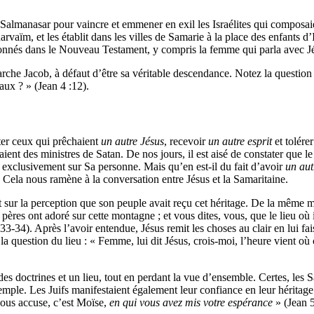
Salmanasar pour vaincre et emmener en exil les Israélites qui composaien
m, et les établit dans les villes de Samarie à la place des enfants d’Isr
tionnés dans le Nouveau Testament, y compris la femme qui parla avec Jé
arche Jacob, à défaut d’être sa véritable descendance. Notez la question
eaux ? » (Jean 4 :12).
pter ceux qui prêchaient
un autre Jésus
, recevoir
un autre esprit
et tolére
aient des ministres de Satan. De nos jours, il est aisé de constater que l
exclusivement sur Sa personne. Mais qu’en est-il du fait d’avoir
un aut
. Cela nous ramène à la conversation entre Jésus et la Samaritaine.
sur la perception que son peuple avait reçu cet héritage. De la même man
res ont adoré sur cette montagne ; et vous dites, vous, que le lieu où il
33-34). Après l’avoir entendue, Jésus remit les choses au clair en lui f
ssi la question du lieu : « Femme, lui dit Jésus, crois-moi, l’heure vient 
s doctrines et un lieu, tout en perdant la vue d’ensemble. Certes, les Sam
emple. Les Juifs manifestaient également leur confiance en leur héritage
vous accuse, c’est Moïse,
en qui vous avez mis votre espérance
» (Jean 5