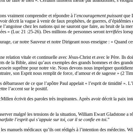
ent de faire le bien »
.
Certains finissent même par abandonner, s’éloigna
vons vraiment comprendre et répondre à l’
encouragement puissant
que D
oir décrit la vague à venir de faux prophètes, de guerres, d’épidémies e
ra de l’angoisse chez les nations qui ne sauront que faire, au bruit de la m
anlées » (Luc 21 :25-26). Des millions de personnes seront
terrifiées
lorsq
urage, car notre Sauveur et notre Dirigeant nous enseigne : « Quand c
e relation vitale et continuelle avec Jésus-Christ et avec le Père. Ils do
ts de la Bible, ainsi qu’aux exemples des grands hommes et des grande
essein
suprême pour notre vie. Nous devons nous imprégner quotidienne
traire, son Esprit nous remplit de force, d’amour et de sagesse » (2 Tim
us débarrasser
de ce que l’apôtre Paul appelait « l’esprit de timidité ».
re l’accent sur le positif.
cMillen écrivit des paroles très inspirantes. Après avoir décrit la paix 
 conserver malgré les tensions de la situation, William Ewart Gladstone a
faite l’esprit qui s’appuie sur toi, car il se confie en toi
.”
ns les manuels médicaux qu’ils ont rédigés à l’intention des médecins. W