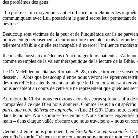
des problèmes des gens :
“La prière est un moyen puissant et efficace pour éliminer les inquiétu
communiquant avec Lui, possèdent le grand secret leur permettant de co
névrose.
Beaucoup sont victimes de la peur et de l’inquiétude car ils ne parvie
pourvoient généreusement à leur nourriture mentale ; mais la grande majo
tellement affaiblie qu’elle est incapable d’exercer l’influence modératr
Il conseilla aussi aux médecins d’encourager leurs patients à s’adonne
comme exemples de la valeur thérapeutique de la lecture de la Bible. 
Le Dr McMillen ne cita pas Romains 8 :28, mais je trouve ce verset e
dessein. » Alors que beaucoup d’entre nous vivront les épreuves terri
devrons réfléchir attentivement au fait que le Dieu tout-puissant œuvre
nous accablent au cours de cette vie ne représentent que quelques sec
Au retour du Christ, nous recevrons alors des corps spirituels afin de 
comparées à ce que Dieu nous donnera. Comme Jésus l’a dit spécifiquem
parce que votre délivrance approche
» (Luc 21 :28). Dans notre espri
dans le monde. Nous sommes Ses enfants. Nous sommes engendrés pa
main – dans chaque vallée obscure que nous traversons – nous en sorti
Certains d’entre nous pourraient bien être
battus
ou
emprisonnés.
D’au
yeux fixés sur le Créateur et que nous nous souvenons de tout ce qu’Il 