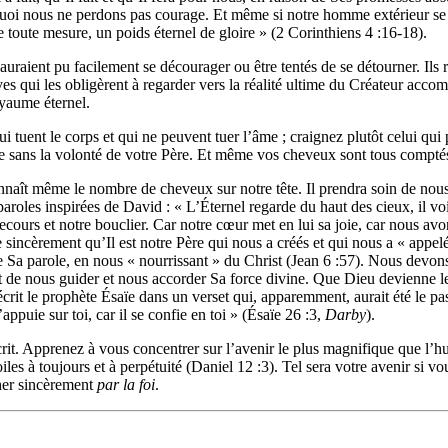
quoi nous ne perdons pas courage. Et même si notre homme extérieur se d
 toute mesure, un poids éternel de gloire » (2 Corinthiens 4 :16-18).
auraient pu facilement se décourager ou être tentés de se détourner. Ils r
euves qui les obligèrent à regarder vers la réalité ultime du Créateur acc
oyaume éternel.
 tuent le corps et qui ne peuvent tuer l’âme ; craignez plutôt celui qui 
e sans la volonté de votre Père. Et même vos cheveux sont tous compté
connaît même le nombre de cheveux sur notre tête. Il prendra soin de n
oles inspirées de David : « L’Éternel regarde du haut des cieux, il voit
re secours et notre bouclier. Car notre cœur met en lui sa joie, car nou
e sincèrement qu’Il est notre Père qui nous a créés et qui nous a « appel
Sa parole, en nous « nourrissant » du Christ (Jean 6 :57). Nous devo
 de nous guider et nous accorder Sa force divine. Que Dieu devienne le 
écrit le prophète Ésaïe dans un verset qui, apparemment, aurait été le p
ppuie sur toi, car il se confie en toi » (Ésaïe 26 :3,
Darby
).
rit. Apprenez à vous concentrer sur l’avenir le plus magnifique
que l’h
les à toujours et à perpétuité (Daniel 12 :3). Tel
sera votre avenir si 
her sincèrement
par la foi
.