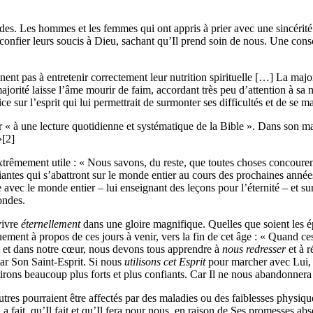
des. Les hommes et les femmes qui ont appris à prier avec une sincérité e
nfier leurs soucis à Dieu, sachant qu’Il prend soin de nous. Une conscie
nnent pas à entretenir correctement leur nutrition spirituelle […] La ma
rité laisse l’âme mourir de faim, accordant très peu d’attention à sa nour
ice sur l’esprit qui lui permettrait de surmonter ses difficultés et de se
r « à une lecture quotidienne et systématique de la Bible ». Dans son ma
»[2]
xtrêmement utile : « Nous savons, du reste, que toutes choses concouren
fiantes qui s’abattront sur le monde entier au cours des prochaines ann
 avec le monde entier – lui enseignant des leçons pour l’éternité – et su
ondes.
vivre
éternellement
dans une gloire magnifique. Quelles que soient les ép
ent à propos de ces jours à venir, vers la fin de cet âge : « Quand ces
t et dans notre cœur, nous devons tous apprendre à
nous redresser
et à r
r Son Saint-Esprit. Si nous
utilisons cet Esprit
pour marcher avec Lui, 
rons beaucoup plus forts et plus confiants. Car Il ne nous abandonnera
tres pourraient être affectés par des maladies ou des faiblesses physiqu
a fait, qu’Il fait et qu’Il fera pour nous, en raison de Ses promesses a