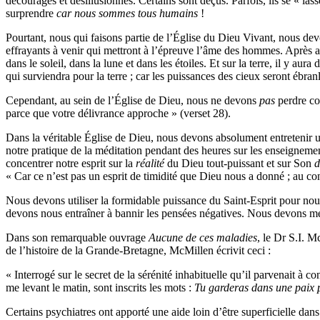
découragés et désillusionnés. Certains sont déçus. Parfois, ils se « lass
surprendre
car nous sommes tous humains
!
Pourtant, nous qui faisons partie de l’Église du Dieu Vivant, nous de
effrayants à venir qui mettront à l’épreuve l’âme des hommes. Après av
dans le soleil, dans la lune et dans les étoiles. Et sur la terre, il y au
qui surviendra pour la terre ; car les puissances des cieux seront ébr
Cependant, au sein de l’Église de Dieu, nous ne devons
pas
perdre co
parce que votre délivrance approche » (verset 28).
Dans la véritable Église de Dieu, nous
devons absolument entretenir un
notre pratique de la méditation
pendant des heures sur les enseignemen
concentrer notre esprit sur la
réalité
du Dieu tout-puissant et sur Son
d
« Car ce n’est pas un esprit de timidité que Dieu nous a donné ; au con
Nous devons utiliser la formidable puissance du Saint-Esprit pour no
devons nous entraîner à bannir les pensées négatives. Nous devons mett
Dans son remarquable ouvrage
Aucune de ces maladies
, le Dr S.I. M
de l’histoire de la Grande-Bretagne, McMillen écrivit ceci :
« Interrogé sur le secret de la sérénité inhabituelle qu’il parvenait à
me levant le matin, sont inscrits les mots :
Tu garderas dans une paix par
Certains psychiatres ont apporté une aide loin d’être superficielle da