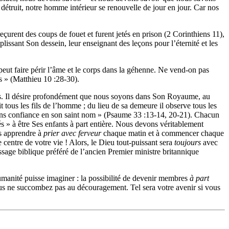
étruit, notre homme intérieur se renouvelle de jour en jour. Car nos
eçurent des coups de fouet et furent jetés en prison (2 Corinthiens 11),
omplissant Son dessein, leur enseignant des leçons
pour l’éternité et les
peut faire périr l’âme et le corps dans la géhenne. Ne vend-on pas
s » (Matthieu 10 :28-30).
ous. Il désire profondément que nous soyons dans Son Royaume, au
 tous les fils de l’homme ; du lieu de sa demeure il observe tous les
s avons confiance en son saint nom » (Psaume 33 :13-14, 20-21). Chacun
és » à être Ses enfants à part entière. Nous devons véritablement
ns apprendre à
prier avec ferveur
chaque matin et à commencer chaque
centre de votre vie ! Alors, le Dieu tout-puissant sera
toujours
avec
assage biblique préféré de l’ancien Premier ministre britannique
umanité puisse imaginer : la possibilité de devenir membres
à part
vous ne succombez pas au découragement. Tel
sera votre avenir si vous