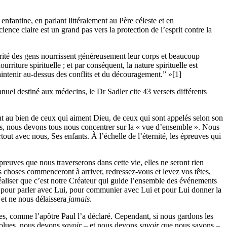
nfantine, en parlant littéralement au Père céleste et en
nce claire est un grand pas vers la protection de l’esprit contre la
jorité des gens nourrissent généreusement leur corps et beaucoup
riture spirituelle ; et par conséquent, la nature spirituelle est
 maintenir au-dessus des conflits et du découragement.” »[1]
nuel destiné aux médecins, le Dr Sadler cite 43 versets différents
t au bien de ceux qui aiment Dieu, de ceux qui sont appelés selon son
ées, nous devons tous nous concentrer sur la « vue d’ensemble ». Nous
rtout
avec nous, Ses enfants. À l’échelle de l’éternité, les épreuves qui
reuves que nous traverserons dans cette vie, elles ne seront rien
 choses commenceront à arriver, redressez-vous et levez vos têtes,
éaliser que c’est notre Créateur qui guide l’ensemble des événements
pour parler avec Lui, pour communier avec Lui et pour Lui donner la
 et ne nous délaissera
jamais
.
es, comme l’apôtre Paul l’a déclaré. Cependant, si nous gardons les
bsolues, nous devons
savoir
– et nous devons
savoir
que nous savons –