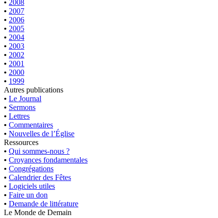
•
2008
•
2007
•
2006
•
2005
•
2004
•
2003
•
2002
•
2001
•
2000
•
1999
Autres publications
•
Le Journal
•
Sermons
•
Lettres
•
Commentaires
•
Nouvelles de l’Église
Ressources
•
Qui sommes-nous ?
•
Croyances fondamentales
•
Congrégations
•
Calendrier des Fêtes
•
Logiciels utiles
•
Faire un don
•
Demande de littérature
Le Monde de Demain