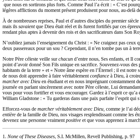
que nous en sortirons plus forts. Comme Paul l’a écrit : « C’est pour
légères afflictions du moment présent produisent pour nous, au-delà de
À de nombreuses reprises, Paul et d’autres disciples du premier siècle 
mais ils
savaient
que Dieu était réel et ils furent fortifiés par ces épr
rendant plus aptes à devenir des rois et des sacrificateurs dans Son R
N’oubliez jamais l’enseignement du Christ : « Ne craignez pas ceux qui
deux passereaux pour un sou ? Cependant, il n’en tombe pas un à terr
Notre Père céleste veille sur
chacun
d’entre nous, Ses enfants, et Il 
point d’avoir donné Son Fils unique en sacrifice. Souvenez-vous des par
habitants de la terre » et « Notre âme espère en l’Éternel ; il est not
de nous doit apprendre à faire véritablement
confiance
à Dieu, à croir
marcher avec Dieu
en étudiant et en nous imprégnant constamment de 
journée en parlant sincèrement avec notre Père céleste, Lui demandant
vous pour vous fortifier et vous encourager. Gardez à l’esprit ce qu’a 
William Gladstone : « Tu garderas dans une paix parfaite l’esprit qui s’a
Efforcez-vous de
marcher véritablement avec Dieu,
comme je l’ai déc
entière
de la famille de Dieu, nos visages resplendissant comme les étoi
devenez une personne
vraiment
positive
et que vous apprenez à marc
1.
None of These Diseases
, S.I. McMillen, Revell Publishing, p. 97