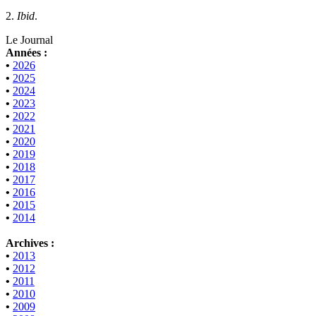
2.
Ibid
.
Le Journal
Années :
•
2026
•
2025
•
2024
•
2023
•
2022
•
2021
•
2020
•
2019
•
2018
•
2017
•
2016
•
2015
•
2014
Archives :
•
2013
•
2012
•
2011
•
2010
•
2009