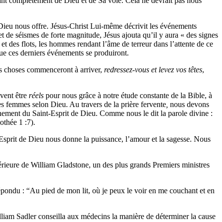
nt complètement de Dieu et de Sa voie. Cela ne devrait pas nous
ieu nous offre. Jésus-Christ Lui-même décrivit les événements
t de séismes de forte magnitude, Jésus ajouta qu’il y aura « des signes
er et des flots, les hommes rendant l’âme de terreur dans l’attente de ce
ue ces derniers événements se produiront.
es choses commenceront à arriver,
redressez-vous et levez vos têtes
,
ivent être
réels
pour nous grâce à notre étude constante de la Bible, à
s femmes selon Dieu. Au travers de la prière fervente
,
nous devons
ment du Saint-Esprit de Dieu. Comme nous le dit la parole divine :
othée 1 :7).
 L’Esprit de Dieu nous donne la puissance, l’amour et la sagesse. Nous
intérieure de William Gladstone, un des plus grands Premiers ministres
 répondu : “Au pied de mon lit, où je peux le voir en me couchant et en
illiam Sadler conseilla aux médecins la manière de déterminer la cause