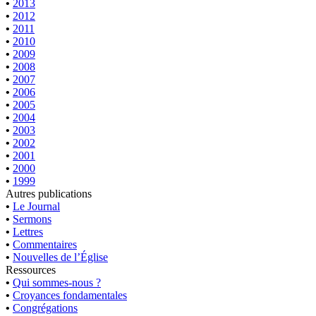
•
2013
•
2012
•
2011
•
2010
•
2009
•
2008
•
2007
•
2006
•
2005
•
2004
•
2003
•
2002
•
2001
•
2000
•
1999
Autres publications
•
Le Journal
•
Sermons
•
Lettres
•
Commentaires
•
Nouvelles de l’Église
Ressources
•
Qui sommes-nous ?
•
Croyances fondamentales
•
Congrégations