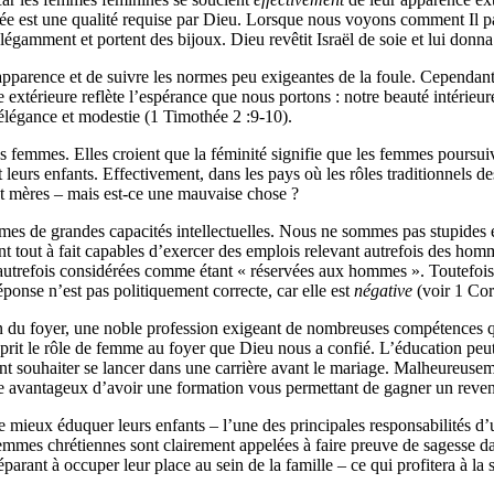
née est une qualité requise par Dieu. Lorsque nous voyons comment Il par
égamment et portent des bijoux. Dieu revêtit Israël de soie et lui donn
e apparence et de suivre les normes peu exigeantes de la foule. Cependan
e extérieure reflète l’espérance que nous portons : notre beauté intéri
 élégance et modestie (1 Timothée 2 :9-10).
 les femmes. Elles croient que la féminité signifie que les femmes pours
t leurs enfants. Effectivement, dans les pays où les rôles traditionnels
 et mères – mais est-ce une mauvaise chose ?
s de grandes capacités intellectuelles. Nous ne sommes pas stupides et 
t tout à fait capables d’exercer des emplois relevant autrefois des hom
autrefois considérées comme étant « réservées aux hommes ». Toutefois,
ponse n’est pas politiquement correcte, car elle est
négative
(voir 1 Cor
n du foyer, une noble profession exigeant de nombreuses compétences qu
prit le rôle de femme au foyer que Dieu nous a confié. L’éducation peut 
t souhaiter se lancer dans une carrière avant le mariage. Malheureuseme
tre avantageux d’avoir une formation vous permettant de gagner un reve
eux éduquer leurs enfants – l’une des principales responsabilités d’un
s femmes chrétiennes sont clairement appelées à faire preuve de sagesse
parant à occuper leur place au sein de la famille – ce qui profitera à la