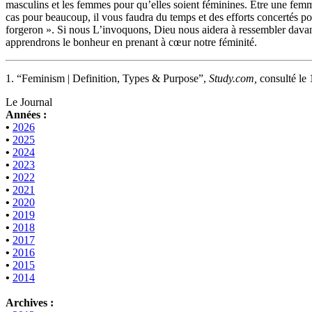
masculins et les femmes pour qu’elles soient féminines. Être une femme
cas pour beaucoup, il vous faudra du temps et des efforts concertés po
forgeron ». Si nous L’invoquons, Dieu nous aidera à ressembler dava
apprendrons le bonheur en prenant à cœur notre féminité.
1. “Feminism | Definition, Types & Purpose”,
Study.com,
consulté le
Le Journal
Années :
•
2026
•
2025
•
2024
•
2023
•
2022
•
2021
•
2020
•
2019
•
2018
•
2017
•
2016
•
2015
•
2014
Archives :