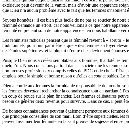
extérieure peut devenir de la vanité, mais d’avoir une apparence soig
que Dieu n’a aucun problème avec le fait que les femmes s’habillent él
Soyons honnêtes : il est bien plus facile de ne pas se soucier de notr
féminité demande un effort, car nous veillons à ce que notre apparenc
féminité en prenant soin de notre apparence et en nous habillant avec
Les féministes radicales pensent que la féminité revient à « abrutir »
traditionnels, pour finir par n’être « que » des femmes au foyer élevan
des études supérieures, et la plupart d’entre elles deviennent épouses
Puisque Dieu nous a créées semblables aux hommes, Il a doté les femme
quelqu’un. Nous constatons partout dans la société que les femmes son
nombreuses professions, y compris celles de PDG et de chefs d’État, 
emplois pour la simple et bonne raison qu’elles en
sont
capables. La ré
Dieu a confié aux femmes la formidable responsabilité de prendre soi
les femmes
devraient
rechercher la connaissance tout en gardant à l’es
un coup de pouce sur le plan financier. Les femmes célibataires peuven
besoin de générer deux revenus pour survivre. Dans ce cas, il peut ê
De bonnes connaissances peuvent également permettre aux femmes de mi
que principale conseillère de son mari. Loin d’être superficielles, le
peuvent assumer leur féminité en faisant preuve de sagesse et en se pré