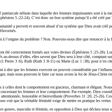
été patriarcale néfaste dans laquelle des femmes impuissantes sont à l
(Éphésiens 5 :22-24). C’est donc un bon système puisqu’il a été créé par
humanité a perverti et souvent abusé d’un système que Dieu avait créé p
éfavorisés.
st à l’origine du problème ? Non. Pouvons-nous dire que renoncer à la 
 ont été correctement formés aux voies divines (Éphésiens 5 :25-28). 
 au-dessus d’elles, elles savent que Dieu sera à leur côté, comptant sur L
1 Pierre 3 :6), Ruth (Ruth 3 :8-11) ou Marie (Luc 1 :38), pour n’en ci
à dire que les femmes exercent un pouvoir considérable par l’influence q
riger, mais nous pouvons le faire car nous avons la foi de Jésus-Christ 
 celles dont le comportement est gracieux, charmant et élégant. Nous no
s concernant les femmes et leur comportement. Par exemple, Dieu considèr
ttentionnée, honorable et bienveillante (Proverbes 31 :20, 25-26). Ces q
s voir que la véritable féminité exige de mettre en pratique les vertus
es genres, masculin et féminin, en opposition à Dieu qui déclara nous 