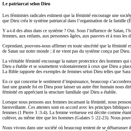
Le patriarcat selon Dieu
Les féministes radicales estiment que la féminité encourage une soci
que Dieu créa le système patriarcal dans l’organisation de la famille 
Y a-t-il des abus dans ce système ? Oui. Sous l’influence de Satan, l’
femmes, aux enfants, aux personnes âgées, aux pauvres et à tous les d
Cependant, pouvons-nous affirmer en toute sincérité que la féminité e
de Satan sur notre monde ; il ne vient pas du système conçu par Dieu.
La véritable féminité encourage la nature protectrice des hommes qui
Dieu a établie et se soumettent volontairement à ceux que Dieu a placés
La Bible rapporte des exemples de femmes selon Dieu telles que Sara (
En ce qui concerne le sentiment d’impuissance, beaucoup s’accorderont 
faut une grande foi en Dieu pour laisser un autre être humain nous di
féminité en appréciant la structure familiale que Dieu a établie.
Lorsque nous pensons aux femmes incarnant la féminité, nous pensons à
bienveillante. Ces attentes sont en accord avec les principes biblique
femmes (1 Pierre 3 :3-4). La femme vertueuse est décrite comme étant a
cultiver, au même titre que les hommes (Galates 5 :22-23). Nous pouvon
Nous vivons dans une société où beaucoup tentent de se débarrasser d