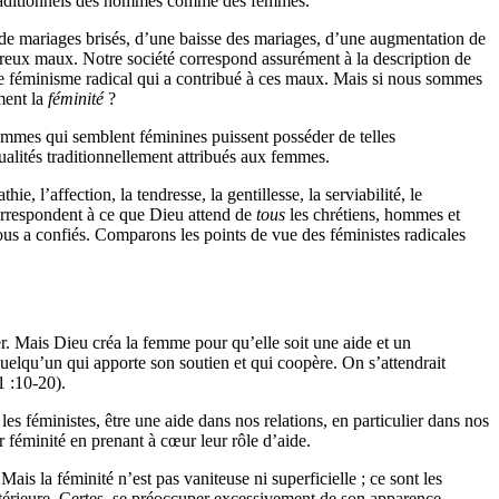
és traditionnels des hommes comme des femmes.
, de mariages brisés, d’une baisse des mariages, d’une augmentation de
mbreux maux. Notre société correspond assurément à la description de
t le féminisme radical qui a contribué à ces maux. Mais si nous sommes
ment la
féminité
?
femmes qui semblent féminines puissent posséder de telles
ualités traditionnellement attribués aux femmes.
hie, l’affection, la tendresse, la gentillesse, la serviabilité, le
orrespondent à ce que Dieu attend de
tous
les chrétiens, hommes et
ous a confiés. Comparons les points de vue des féministes radicales
yer. Mais Dieu créa la femme pour qu’elle soit une aide et un
quelqu’un qui apporte son soutien et qui coopère. On s’attendrait
1 :10-20).
les féministes, être une aide dans nos relations, en particulier dans nos
 féminité en prenant à cœur leur rôle d’aide.
ais la féminité n’est pas vaniteuse ni superficielle ; ce sont les
térieure. Certes, se préoccuper excessivement de son apparence