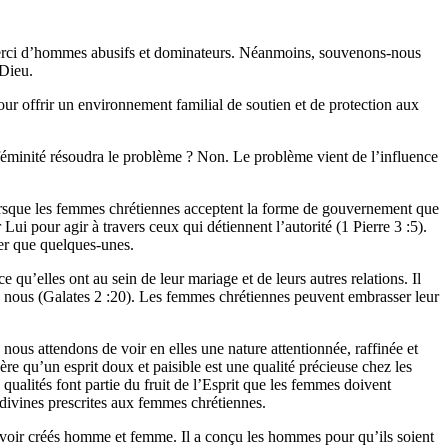
a merci d’hommes abusifs et dominateurs. Néanmoins, souvenons-nous
 Dieu.
our offrir un environnement familial de soutien et de protection aux
féminité résoudra le problème ? Non. Le problème vient de l’influence
Lorsque les femmes chrétiennes acceptent la forme de gouvernement que
ui pour agir à travers ceux qui détiennent l’autorité (1 Pierre 3 :5).
ter que quelques-unes.
u’elles ont au sein de leur mariage et de leurs autres relations. Il
en nous (Galates 2 :20). Les femmes chrétiennes peuvent embrasser leur
us attendons de voir en elles une nature attentionnée, raffinée et
e qu’un esprit doux et paisible est une qualité précieuse chez les
ualités font partie du fruit de l’Esprit que les femmes doivent
 divines prescrites aux femmes chrétiennes.
avoir créés homme et femme. Il a conçu les hommes pour qu’ils soient