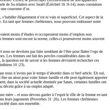
le de Sa relation avec Israël (Ézéchiel 16 :9-14), nous constatons
a une couronne d’or.
t, s’habiller élégamment n’est
ni
vain
ni
superficiel. Cet aspect de la
eure. En tant que femmes chrétiennes, nous pouvons embrasser notre
uivraient moins d’études et occuperaient moins d’emplois non
 des femmes sont encore la norme, celles-ci poursuivent moins souvent
nous ne devrions pas faire semblant de l’être pour flatter l’ego de
mes. Les femmes ont fait des percées considérables dans de
 la question est de savoir si les femmes
devraient
rechercher ces
inthiens 10 :23).
e nous n’avons pas le temps d’aborder dans ce bref article. Eh oui,
être un atout pour votre future famille et elle peut également apporter
nt, dans la société actuelle dominée par Satan, certaines familles ont
nu décent grâce à un emploi adapté.
e mère – et nous devons garder à l’esprit le rôle de la femme en tant
 dans leurs jugements (Proverbes 31 :26). Les femmes chrétiennes
 société dans son ensemble.