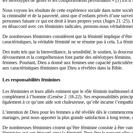
les stéréotypes de genre et les comportements performatifs ».[1] En d’
Nous voyons les résultats de cette expérience sociale dans notre soci
la criminalité et de la pauvreté, ainsi que d’enfants privés d’une sur
personnes faisant ce qui est droit à leurs propres yeux (Juges 21 :25)
en désaccord avec ces féministes radicales, prenons-nous véritablemen
De nombreuses féministes considèrent que la féminité implique d’être v
caractéristiques, la véritable féminité ne se résume pas à cela. La fé
Des traits tels que la bienveillance, la sensibilité, le soutien, la douceur
dévouement et la compréhension font partie des stéréotypes féminins.
femmes. Pourtant, Dieu a donné aux femmes une capacité particulière à 
aux caractéristiques féminines que Dieu a révélées dans la Bible.
Les responsabilités féminines
Les féministes et leurs alliés estiment que le rôle féminin traditionnel
complément à l’homme (Genèse 2 :18-22). Ses responsabilités principale
également à ce qu’une aide soit chaleureuse, qu’elle incarne l’empathie
L’intention de Dieu pour les femmes a été révélée dès le commencemen
mariages, peut nous apporter la plus grande satisfaction à long terme,
De nombreuses féministes croient qu’être féminine consiste à être vanite
féministes qui ont étiqueté ainsi la féminité. Peut-être le pensent-elle