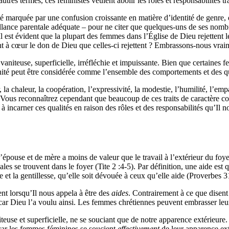
autres termes, ces féministes veulent abolir les rôles et responsabilit
été marquée par une confusion croissante en matière d’identité de genre
veillance parentale adéquate – pour ne citer que quelques-uns de ses no
. Il est évident que la plupart des femmes dans l’Église de Dieu rejetten
t à cœur le don de Dieu que celles-ci rejettent ? Embrassons-nous vrai
aniteuse, superficielle, irréfléchie et impuissante. Bien que certaines 
minité peut être considérée comme l’ensemble des comportements et des q
, la chaleur, la coopération, l’expressivité, la modestie, l’humilité, l’empat
 Vous reconnaîtrez cependant que beaucoup de ces traits de caractère c
incarner ces qualités en raison des rôles et des responsabilités qu’Il n
 d’épouse et de mère a moins de valeur que le travail à l’extérieur du fo
s se trouvent dans le foyer (Tite 2 :4-5). Par définition, une aide est 
 et la gentillesse, qu’elle soit dévouée à ceux qu’elle aide (Proverbes 3
t lorsqu’Il nous appela à être des
aides
. Contrairement à ce que disent 
 car Dieu l’a voulu ainsi. Les femmes chrétiennes peuvent embrasser leur
use et superficielle, ne se souciant que de notre apparence extérieure. M
s car les femmes féminines se soucient
effectivement
de leur apparence ex