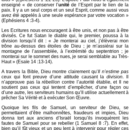
enseigné « de conserver l’
unité
de l’Esprit par le lien de la
paix. Il y a un seul corps et un seul Esprit, comme aussi vous
avez été appelés à une seule espérance par votre vocation »
(Ephésiens 4 :3-4).
Les Ecritures nous encouragent à être unis, et non pas à être
divisés. Ce fut Satan le diable qui, le premier, poussa à la
division lorsqu’il dit : « Je monterai au ciel, j’élèverai mon
trône au-dessus des étoiles de Dieu ; je m’assiérai sur la
montagne de l’assemblée, à l’extrémité du septentrion ; je
monterai sur le sommet des nues, je serai semblable au Très-
Haut » (Esaïe 14 :13-14).
A travers la Bible, Dieu montre clairement qu’
Il n’estime pas
ceux qui font preuve d’une attitude causant la
division
. Il
n’approuve pas la
rébellion
contre l’autorité établie, et Il ne
soutient pas ceux qui tentent d’empêcher, d’une façon ou
d’une autre, les serviteurs humains qu’Il utilise actuellement à
prêcher Sa Vérité et à exécuter Son Œuvre.
Quoique les fils de Samuel, un serviteur de Dieu, se
permettaient d’être malhonnêtes, fraudeurs et impies, Dieu
donna tort aux anciens d’Israël lorsqu’ils invoquèrent les
fautes de Samuel pour se rebeller (1 Samuel 8 :7). En effet,
bien qu’il fût vieux et un peu lent à intervenir pour régler ces