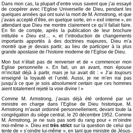
Dans mon cas, la plupart d’entre vous savent que j’ai essayé
de coopérer avec l’Eglise Universelle de Dieu, pendant les
quelques années qui ont suivi la mort de M. Armstrong, et que
j’avais accepté d’être, en quelque sorte, en « exil interne », en
attendant que Dieu me montre clairement ce qu’il fallait faire.
En fin de compte, après la publication de leur brochure
intitulée «
Dieu est
… », et l’introduction de changements
importants apportés à des doctrines majeures, Dieu m’a
montré que je devais partir, au lieu de participer à la plus
grande apostasie de l’histoire moderne de l’Eglise de Dieu.
Mon but n’était pas de renverser et de « commencer mon
Eglise personnelle ». En fait, un an avant, mon épouse
m’incitait déjà à partir, mais je lui avait dit : « J’ai
toujours
enseigné la loyauté et l’unité. Aussi, je ne m’en irai pas
jusqu’à ce que je sois
absolument certain
que ces hommes
aient totalement rejeté la voie divine ! »
Comme M. Armstrong, j’avais déjà été ordonné par un
ministre en charge dans l’Eglise de Dieu historique. M.
Armstrong m’avait ordonné personnellement, devant toute la
congrégation du siège central, le 20 décembre 1952. Comme
M. Armstrong, je ne suis pas sorti du rang pour « m’oindre
moi-même ». Dieu est
très strict
sur la question de celui qui
tente de « s’oindre lui-même », en tant que ministre de Jésus-