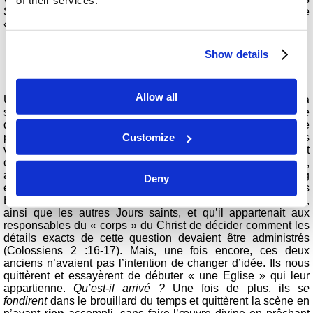
Son Œuvre, et qui peuvent s’attendre à être protégés dans le
« lieu de refuge » promis !
Show details
Le “fruit” de la rébellion
Allow all
Un peu plus tard, deux anciens du Midwest commencèrent à
se plaindre, en manifestant leur forte contrariété et leur propre
droiture, parce que l’Eglise n’utilisait pas des branches de
Customize
palmier pour observer la Fête des Tabernacles. Ces anciens
vinrent trouver M. Armstrong à ce sujet, et ils me rencontrèrent
également, ainsi que d’autres. Ils étaient très
résolus
,
arrogants et droits à leurs propres yeux. M. Armstrong
Deny
expliqua que nous étions en conformité avec le
vrai sens
des
Ecritures, dans la façon d’observer la Fête des Tabernacles,
ainsi que les autres Jours saints, et qu’il appartenait aux
responsables du « corps » du Christ de décider comment les
détails exacts de cette question devaient être administrés
(Colossiens 2 :16-17). Mais, une fois encore, ces deux
anciens n’avaient pas l’intention de changer d’idée. Ils nous
quittèrent et essayèrent de débuter « une Eglise » qui leur
appartienne.
Qu’est-il arrivé ?
Une fois de plus, ils
se
fondirent
dans le brouillard du temps et quittèrent la scène en