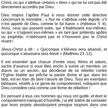
Christ, ou qui s’attribue certains « titres » qui ne lui ont pas été
directement accordés par Dieu.
Dieu inspira l’apôtre Paul à nous donner cette directive
concernant le ministère : « Nul ne s’attribue cette dignité, s’il
n’est appelé de Dieu, comme le fut Aaron » (Hébreux 5 :4).
Ainsi, ceux qui passent outre, qui s’établissent eux-mêmes,
ou qui « s’oignent eux-mêmes » en tant que prétendu apôtre
ou prophète, n’obéissent pas et n’honorent pas le Christ
vivant !
Jésus-Christ a dit : « Quiconque s’élèvera sera abaissé, et
quiconque s’abaissera sera élevé » (Matthieu 23 :12).
Il est essentiel que chacun d’entre vous, frères et sœurs,
sache d’avance si vous êtes enclin à suivre un membre, un
diacre ou un ancien, qui déciderait de se rebeller contre
l’Eglise établie qui prêche la parole divine et qui, dans les
faits, est en train de faire l’œuvre de Dieu. Tous les exemples
bibliques, relatifs à ce genre de comportement, indiquent que
Dieu considère cela comme une forme de
rébellion
!
En pensant à tous ces hommes qui nous ont quitté, et dont le
comportement manquait d’humilité, j’ai été sidéré de constater
que leurs projets aboutissaient presque toujours dans une