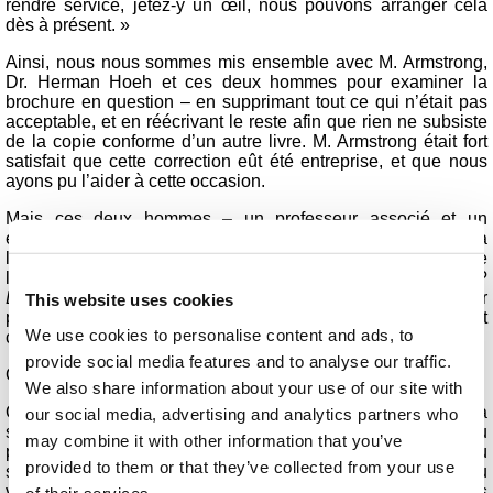
rendre service, jetez-y un œil, nous pouvons arranger cela
dès à présent. »
Ainsi, nous nous sommes mis ensemble avec M. Armstrong,
Dr. Herman Hoeh et ces deux hommes pour examiner la
brochure en question – en supprimant tout ce qui n’était pas
acceptable, et en réécrivant le reste afin que rien ne subsiste
de la copie conforme d’un autre livre. M. Armstrong était fort
satisfait que cette correction eût été entreprise, et que nous
ayons pu l’aider à cette occasion.
Mais ces deux hommes – un professeur associé et un
étudiant qui avait des responsabilités – essayèrent-ils, à
l’occasion de cette révision, de coopérer et de faire preuve de
loyauté envers M. Armstrong, ainsi qu’envers l’Eglise ?
Evidemment pas !
Ces hommes cherchaient une excuse pour
This website uses cookies
partir ! Cela transparaissait de leur attitude à l’époque, et c’est
We use cookies to personalise content and ads, to
ce qu’ils firent, en fin de compte.
provide social media features and to analyse our traffic.
Que sont-ils devenus ?
We also share information about your use of our site with
Quoique je connaissais leurs noms, et que j’avais cherché à
our social media, advertising and analytics partners who
savoir ce qu’ils étaient devenus, je n’ai plus jamais entendu
may combine it with other information that you’ve
parler d’eux ! En un sens, ils s’étaient « volatilisés ». Où
provided to them or that they’ve collected from your use
seront-ils lorsque la Grande Tribulation commencera ? Dieu
voit du haut des cieux ceux qui font preuve de loyauté envers
of their services.