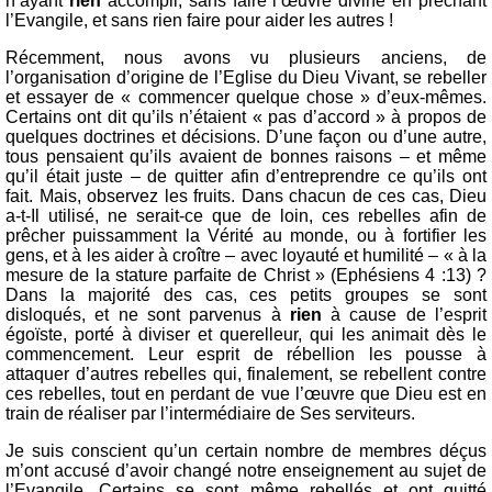
n’ayant
rien
accompli, sans faire l’œuvre divine en prêchant
l’Evangile, et sans rien faire pour aider les autres !
Récemment, nous avons vu plusieurs anciens, de
l’organisation d’origine de l’Eglise du Dieu Vivant, se rebeller
et essayer de « commencer quelque chose » d’eux-mêmes.
Certains ont dit qu’ils n’étaient « pas d’accord » à propos de
quelques doctrines et décisions. D’une façon ou d’une autre,
tous pensaient qu’ils avaient de bonnes raisons – et même
qu’il était juste – de quitter afin d’entreprendre ce qu’ils ont
fait. Mais, observez les fruits. Dans chacun de ces cas, Dieu
a-t-Il utilisé, ne serait-ce que de loin, ces rebelles afin de
prêcher puissamment la Vérité au monde, ou à fortifier les
gens, et à les aider à croître – avec loyauté et humilité – « à la
mesure de la stature parfaite de Christ » (Ephésiens 4 :13) ?
Dans la majorité des cas, ces petits groupes se sont
disloqués, et ne sont parvenus à
rien
à cause de l’esprit
égoïste, porté à diviser et querelleur, qui les animait dès le
commencement. Leur esprit de rébellion les pousse à
attaquer d’autres rebelles qui, finalement, se rebellent contre
ces rebelles, tout en perdant de vue l’œuvre que Dieu est en
train de réaliser par l’intermédiaire de Ses serviteurs.
Je suis conscient qu’un certain nombre de membres déçus
m’ont accusé d’avoir changé notre enseignement au sujet de
l’Evangile. Certains se sont même rebellés et ont quitté