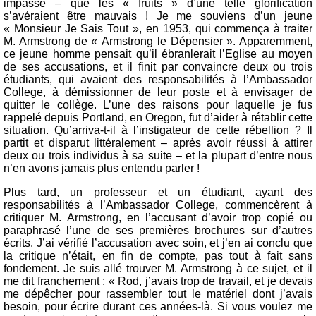
impasse – que les « fruits » d’une telle glorification
s’avéraient être mauvais ! Je me souviens d’un jeune
« Monsieur Je Sais Tout », en 1953, qui commença à traiter
M. Armstrong de « Armstrong le Dépensier ». Apparemment,
ce jeune homme pensait qu’il ébranlerait l’Eglise au moyen
de ses accusations, et il finit par convaincre deux ou trois
étudiants, qui avaient des responsabilités à l’Ambassador
College, à démissionner de leur poste et à envisager de
quitter le collège. L’une des raisons pour laquelle je fus
rappelé depuis Portland, en Oregon, fut d’aider à rétablir cette
situation. Qu’arriva-t-il à l’instigateur de cette rébellion ? Il
partit et disparut littéralement – après avoir réussi à attirer
deux ou trois individus à sa suite – et la plupart d’entre nous
n’en avons jamais plus entendu parler !
Plus tard, un professeur et un étudiant, ayant des
responsabilités à l’Ambassador College, commencèrent à
critiquer M. Armstrong, en l’accusant d’avoir trop copié ou
paraphrasé l’une de ses premières brochures sur d’autres
écrits. J’ai vérifié l’accusation avec soin, et j’en ai conclu que
la critique n’était, en fin de compte, pas tout à fait sans
fondement. Je suis allé trouver M. Armstrong à ce sujet, et il
me dit franchement : « Rod, j’avais trop de travail, et je devais
me dépêcher pour rassembler tout le matériel dont j’avais
besoin, pour écrire durant ces années-là. Si vous voulez me