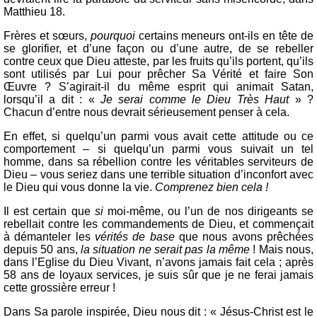
Matthieu 18.
Frères et sœurs,
pourquoi
certains meneurs ont-ils en tête de
se glorifier, et d’une façon ou d’une autre, de se rebeller
contre ceux que Dieu atteste, par les fruits qu’ils portent, qu’ils
sont utilisés par Lui pour prêcher Sa Vérité et faire Son
Œuvre ? S’agirait-il du même esprit qui animait Satan,
lorsqu’il a dit : «
Je serai comme le Dieu Très Haut
» ?
Chacun d’entre nous devrait sérieusement penser à cela.
En effet, si quelqu’un parmi vous avait cette attitude ou ce
comportement – si quelqu’un parmi vous suivait un tel
homme, dans sa rébellion contre les véritables serviteurs de
Dieu – vous seriez dans une terrible situation d’inconfort avec
le Dieu qui vous donne la vie.
Comprenez bien cela !
Il est certain que
si
moi-même, ou l’un de nos dirigeants se
rebellait contre les commandements de Dieu, et commençait
à démanteler les
vérités de base
que nous avons prêchées
depuis 50 ans,
la situation ne serait pas la même
! Mais nous,
dans l’Eglise du Dieu Vivant, n’avons jamais fait cela ; après
58 ans de loyaux services, je suis sûr que je ne ferai jamais
cette grossière erreur !
Dans Sa parole inspirée, Dieu nous dit : « Jésus-Christ est le