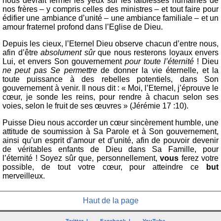
nous devrait fermer les yeux sur les faiblesses humaines de
nos frères – y compris celles des ministres – et tout faire pour
édifier une ambiance d’unité – une ambiance familiale – et un
amour fraternel profond dans l’Eglise de Dieu.
Depuis les cieux, l’Eternel Dieu observe chacun d’entre nous,
afin d’être
absolument sûr
que nous resterons loyaux envers
Lui, et envers Son gouvernement
pour toute l’éternité
! Dieu
ne peut pas Se permettre
de donner la vie éternelle, et la
toute puissance à des rebelles potentiels, dans Son
gouvernement à venir. Il nous dit : « Moi, l’Eternel, j’éprouve le
cœur, je sonde les reins, pour rendre à chacun selon ses
voies, selon le fruit de ses œuvres » (Jérémie 17 :10).
Puisse Dieu nous accorder un cœur sincèrement humble, une
attitude de soumission à Sa Parole et à Son gouvernement,
ainsi qu’un esprit d’amour et d’unité, afin de pouvoir devenir
de véritables enfants de Dieu dans Sa Famille, pour
l’éternité ! Soyez sûr que, personnellement,
vous
ferez votre
possible, de tout votre cœur, pour atteindre ce
but
merveilleux.
Haut de la page