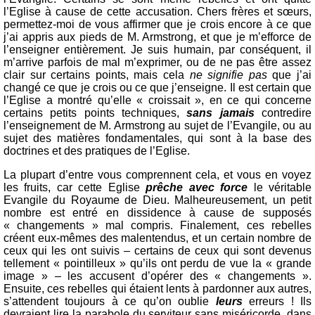
l’Eglise à cause de cette accusation. Chers frères et sœurs,
permettez-moi de vous affirmer que je crois encore à ce que
j’ai appris aux pieds de M. Armstrong, et que je m’efforce de
l’enseigner entièrement. Je suis humain, par conséquent, il
m’arrive parfois de mal m’exprimer, ou de ne pas être assez
clair sur certains points, mais cela
ne signifie pas
que j’ai
changé ce que je crois ou ce que j’enseigne. Il est certain que
l’Eglise a montré qu’elle « croissait », en ce qui concerne
certains petits points techniques,
sans jamais
contredire
l’enseignement de M. Armstrong au sujet de l’Evangile, ou au
sujet des matières fondamentales, qui sont à la base des
doctrines et des pratiques de l’Eglise.
La plupart d’entre vous comprennent cela, et vous en voyez
les fruits, car cette Eglise
prêche avec force
le véritable
Evangile du Royaume de Dieu. Malheureusement, un petit
nombre est entré en dissidence à cause de supposés
« changements » mal compris. Finalement, ces rebelles
créent eux-mêmes des malentendus, et un certain nombre de
ceux qui les ont suivis – certains de ceux qui sont devenus
tellement « pointilleux » qu’ils ont perdu de vue la « grande
image » – les accusent d’opérer des « changements ».
Ensuite, ces rebelles qui étaient lents à pardonner aux autres,
s’attendent toujours à ce qu’on oublie
leurs
erreurs ! Ils
devraient lire la parabole du serviteur sans miséricorde, dans