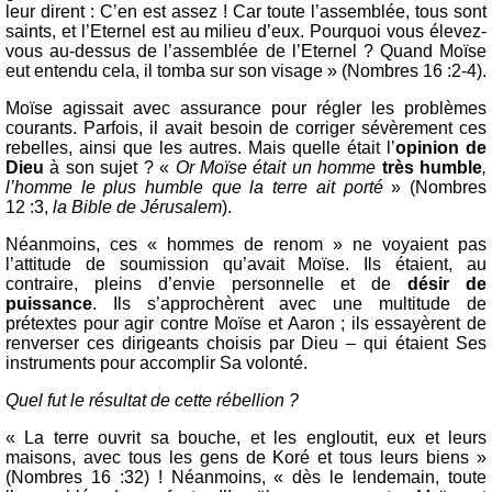
leur dirent : C’en est assez ! Car toute l’assemblée, tous sont
saints, et l’Eternel est au milieu d’eux. Pourquoi vous élevez-
vous au-dessus de l’assemblée de l’Eternel ? Quand Moïse
eut entendu cela, il tomba sur son visage » (Nombres 16 :2-4).
Moïse agissait avec assurance pour régler les problèmes
courants. Parfois, il avait besoin de corriger sévèrement ces
rebelles, ainsi que les autres. Mais quelle était l’
opinion de
Dieu
à son sujet ? «
Or Moïse était un homme
très humble
,
l’homme le plus humble que la terre ait porté
» (Nombres
12 :3,
la Bible de Jérusalem
).
Néanmoins, ces « hommes de renom » ne voyaient pas
l’attitude de soumission qu’avait Moïse. Ils étaient, au
contraire, pleins d’envie personnelle et de
désir de
puissance
. Ils s’approchèrent avec une multitude de
prétextes pour agir contre Moïse et Aaron ; ils essayèrent de
renverser ces dirigeants choisis par Dieu – qui étaient Ses
instruments pour accomplir Sa volonté.
Quel fut le résultat de cette rébellion ?
« La terre ouvrit sa bouche, et les engloutit, eux et leurs
maisons, avec tous les gens de Koré et tous leurs biens »
(Nombres 16 :32) ! Néanmoins, « dès le lendemain, toute