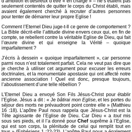
d’ambition et désireux d’être « en charge » – ne s’étaient pas
seulement contentés de quitter le corps du Christ établi, mais
avaient également cherché à recruter d’autres personnes
pour tenter de démarrer leur propre Eglise !
Comment l’Eternel Dieu juge-t-Il ce genre de comportement ?
La Bible décrit-elle l’attitude divine envers ceux qui, en fin de
compte, se rebellent contre la véritable Eglise de Dieu, qui fait
l’œuvre divine et qui enseigne la Vérité – quoique
imparfaitement ?
J’écris à dessein « quoique imparfaitement », car personne
parmi nous n’est totalement parfait. Cela ne veut pas dire que
je cherche à utiliser cet argument pour excuser les erreurs
doctrinales, et la monumentale apostasie qui ont affecté notre
ancienne association ! Quel est donc, presque toujours,
l’aboutissement d’une telle rébellion ?
L’Eternel Dieu a envoyé Son Fils Jésus-Christ pour établir
l’Eglise. Jésus a dit : « Je
bâtirai mon Eglise
, et les portes du
séjour des morts ne prévaudront point contre elle » (Matthieu
16 :18). L’apôtre Paul nous rappela que Jésus-Christ est la
Tête agissante de l’Eglise de Dieu. Car Dieu « a
tout
mis
sous ses pieds, et il l’a donné pour
Chef
suprême à l’Eglise,
qui est son corps, la plénitude de celui qui remplit tout en
tous » (Ephésiens 1 :22-23). L’apôtre Paul nous a également