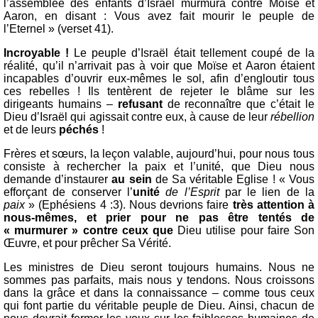
l’assemblée des enfants d’Israël murmura contre Moïse et
Aaron, en disant : Vous avez fait mourir le peuple de
l’Eternel » (verset 41).
Incroyable !
Le peuple d’Israël était tellement coupé de la
réalité, qu’il n’arrivait pas à voir que Moïse et Aaron étaient
incapables d’ouvrir eux-mêmes le sol, afin d’engloutir tous
ces rebelles ! Ils tentèrent de rejeter le blâme sur les
dirigeants humains –
refusant
de reconnaître que c’était le
Dieu d’Israël qui agissait contre eux, à cause de leur
rébellion
et de leurs
péchés
!
Frères et sœurs, la leçon valable, aujourd’hui, pour nous tous
consiste à rechercher la paix et l’unité, que Dieu nous
demande d’instaurer
au sein
de Sa véritable Eglise ! « Vous
efforçant de conserver l’
unité
de l’Esprit
par le lien de la
paix
» (Ephésiens 4 :3). Nous devrions faire
très attention à
nous-mêmes, et prier pour ne pas être tentés de
« murmurer » contre ceux que
Dieu utilise pour faire Son
Œuvre, et pour prêcher Sa Vérité.
Les ministres de Dieu seront toujours humains. Nous ne
sommes pas parfaits, mais nous y tendons. Nous croissons
dans la grâce et dans la connaissance – comme tous ceux
qui font partie du véritable peuple de Dieu. Ainsi, chacun de