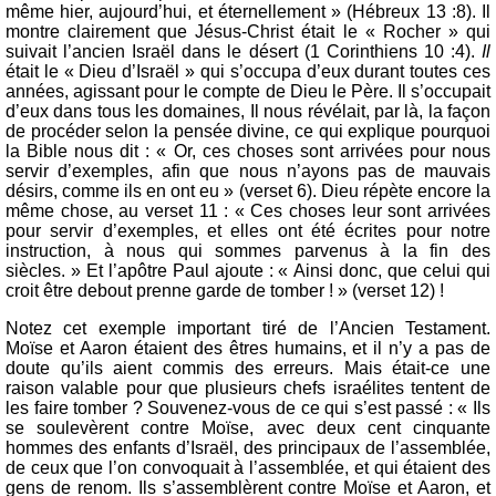
même hier, aujourd’hui, et éternellement » (Hébreux 13 :8). Il
montre clairement que Jésus-Christ était le « Rocher » qui
suivait l’ancien Israël dans le désert (1 Corinthiens 10 :4).
Il
était le « Dieu d’Israël » qui s’occupa d’eux durant toutes ces
années, agissant pour le compte de Dieu le Père. Il s’occupait
d’eux dans tous les domaines, Il nous révélait, par là, la façon
de procéder selon la pensée divine, ce qui explique pourquoi
la Bible nous dit : « Or, ces choses sont arrivées pour nous
servir d’exemples, afin que nous n’ayons pas de mauvais
désirs, comme ils en ont eu » (verset 6). Dieu répète encore la
même chose, au verset 11 : « Ces choses leur sont arrivées
pour servir d’exemples, et elles ont été écrites pour notre
instruction, à nous qui sommes parvenus à la fin des
siècles. » Et l’apôtre Paul ajoute : « Ainsi donc, que celui qui
croit être debout prenne garde de tomber ! » (verset 12) !
Notez cet exemple important tiré de l’Ancien Testament.
Moïse et Aaron étaient des êtres humains, et il n’y a pas de
doute qu’ils aient commis des erreurs. Mais était-ce une
raison valable pour que plusieurs chefs israélites tentent de
les faire tomber ? Souvenez-vous de ce qui s’est passé : « Ils
se soulevèrent contre Moïse, avec deux cent cinquante
hommes des enfants d’Israël, des principaux de l’assemblée,
de ceux que l’on convoquait à l’assemblée, et qui étaient des
gens de renom. Ils s’assemblèrent contre Moïse et Aaron, et