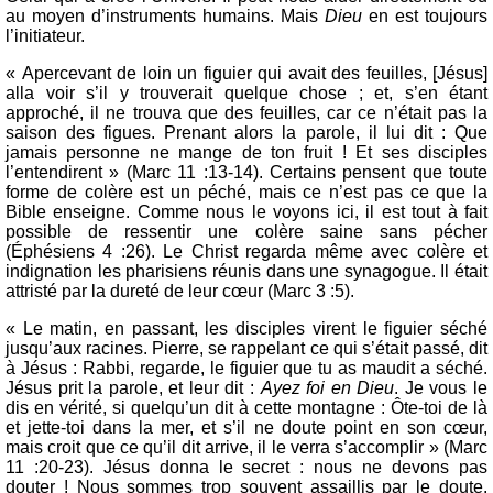
au moyen d’instruments humains. Mais
Dieu
en est toujours
l’initiateur.
« Apercevant de loin un figuier qui avait des feuilles, [Jésus]
alla voir s’il y trouverait quelque chose ; et, s’en étant
approché, il ne trouva que des feuilles, car ce n’était pas la
saison des figues. Prenant alors la parole, il lui dit : Que
jamais personne ne mange de ton fruit ! Et ses disciples
l’entendirent » (Marc 11 :13-14). Certains pensent que toute
forme de colère est un péché, mais ce n’est pas ce que la
Bible enseigne. Comme nous le voyons ici, il est tout à fait
possible de ressentir une colère saine sans pécher
(Éphésiens 4 :26). Le Christ regarda même avec colère et
indignation les pharisiens réunis dans une synagogue. Il était
attristé par la dureté de leur cœur (Marc 3 :5).
« Le matin, en passant, les disciples virent le figuier séché
jusqu’aux racines. Pierre, se rappelant ce qui s’était passé, dit
à Jésus : Rabbi, regarde, le figuier que tu as maudit a séché.
Jésus prit la parole, et leur dit :
Ayez foi en Dieu
. Je vous le
dis en vérité, si quelqu’un dit à cette montagne : Ôte-toi de là
et jette-toi dans la mer, et s’il ne doute point en son cœur,
mais croit que ce qu’il dit arrive, il le verra s’accomplir » (Marc
11 :20-23). Jésus donna le secret : nous ne devons pas
douter ! Nous sommes trop souvent assaillis par le doute.