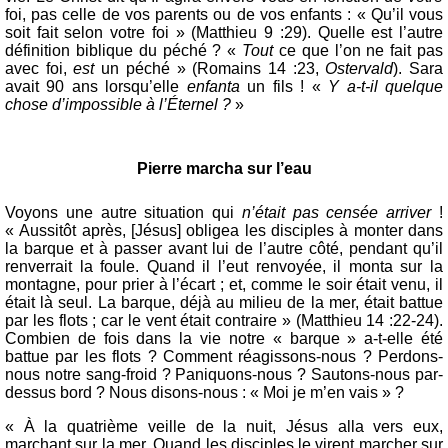
foi, pas celle de vos parents ou de vos enfants : « Qu’il vous
soit fait selon votre foi » (Matthieu 9 :29). Quelle est l’autre
définition biblique du péché ? «
Tout
ce que l’on ne fait pas
avec foi,
est
un péché » (Romains 14 :23,
Ostervald
). Sara
avait 90 ans lorsqu’elle
enfanta
un fils ! «
Y a-t-il quelque
chose d’impossible à l’Éternel ?
»
Pierre marcha sur l’eau
Voyons une autre situation qui
n’était pas censée arriver
!
« Aussitôt après, [Jésus] obligea les disciples à monter dans
la barque et à passer avant lui de l’autre côté, pendant qu’il
renverrait la foule. Quand il l’eut renvoyée, il monta sur la
montagne, pour prier à l’écart ; et, comme le soir était venu, il
était là seul. La barque, déjà au milieu de la mer, était battue
par les flots ; car le vent était contraire » (Matthieu 14 :22-24).
Combien de fois dans la vie notre « barque » a-t-elle été
battue par les flots ? Comment réagissons-nous ? Perdons-
nous notre sang-froid ? Paniquons-nous ? Sautons-nous par-
dessus bord ? Nous disons-nous : « Moi je m’en vais » ?
« À la quatrième veille de la nuit, Jésus alla vers eux,
marchant sur la mer. Quand les disciples le virent marcher sur