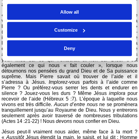
admiration et un profond respect pour Dieu.
Allow all
« Pierre lui répondit : Seigneur, si c’est toi, ordonne que j’aille
vers toi sur les eaux. Et il dit : Viens ! Pierre sortit de la
barque, et marcha sur les eaux, pour aller vers Jésus »
Customize
(Matthieu 14 :28-29). Cela n’était pas censé se produire. Y a-t-
il quelque chose d’impossible à l’Éternel ? « Mais, voyant que
le vent était fort, il eut peur ; et, comme il commençait à
Deny
enfoncer, il s’écria : Seigneur, sauve-moi ! » (verset 30). Pierre
avait détourné son esprit de Dieu. Il commençait à avoir les
yeux fixés sur ce qui l’entourait et non sur Dieu. C’est
également ce qui nous « fait couler », lorsque nous
détournons nos pensées du grand Dieu et de Sa puissance
suprême. Mais Pierre savait où trouver de l’aide et il
s’adressa à Jésus.
Implorez­­
-vous parfois à l’aide comme
Pierre ? Ou préférez-vous serrer les dents et endurer en
silence ? Jouez-vous les durs ? Même Jésus
implora
pour
recevoir de l’aide (Hébreux 5 :7). L’époque à laquelle nous
vivons est très difficile.
Aucun d’entre nous
ne se promènera
tranquillement jusqu’au Royaume de Dieu. Nous y entrerons
seulement après avoir traversé de nombreuses tribulations
(Actes 14 :21-22) ! Nous
devons
nous confier en Dieu.
Jésus peut-Il vraiment nous aider, même face à la mort ?
«
Aussitôt
Jésus étendit la main, le saisit, et lui dit : Homme