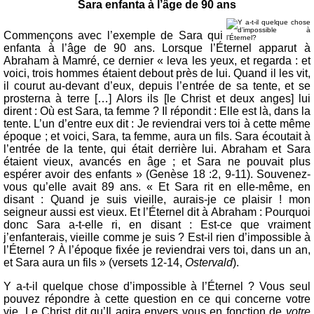
Sara enfanta à l’âge de 90 ans
Commençons avec l’exemple de Sara qui
enfanta à l’âge de 90 ans. Lorsque l’Éternel apparut à
Abraham à Mamré, ce dernier « leva les yeux, et regarda : et
voici, trois hommes étaient debout près de lui. Quand il les vit,
il courut au-devant d’eux, depuis l’entrée de sa tente, et se
prosterna à terre […] Alors ils [le Christ et deux anges] lui
dirent : Où est Sara, ta femme ? Il répondit : Elle est là, dans la
tente. L’un d’entre eux dit : Je reviendrai vers toi à cette même
époque ; et voici, Sara, ta femme, aura un fils. Sara écoutait à
l’entrée de la tente, qui était derrière lui. Abraham et Sara
étaient vieux, avancés en âge ; et Sara ne pouvait plus
espérer avoir des enfants » (Genèse 18 :2, 9-11). Souvenez-
vous qu’elle avait 89 ans. « Et Sara rit en elle-même, en
disant : Quand je suis vieille, aurais-je ce plaisir ! mon
seigneur aussi est vieux. Et l’Éternel dit à Abraham : Pourquoi
donc Sara a-t-elle ri, en disant : Est-ce que vraiment
j’enfanterais, vieille comme je suis ? Est-il rien d’impossible à
l’Éternel ? À l’époque fixée je reviendrai vers toi, dans un an,
et Sara aura un fils » (versets 12-14,
Ostervald
).
Y a-t-il quelque chose d’impossible à l’Éternel ? Vous seul
pouvez répondre à cette question en ce qui concerne votre
vie. Le Christ dit qu’Il agira envers vous en fonction de
votre