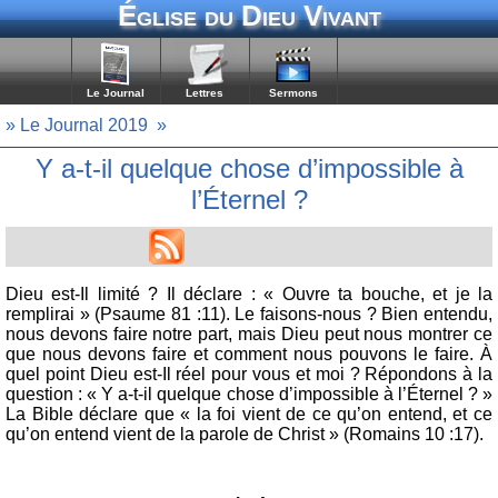
Église du Dieu Vivant
Le Journal
Lettres
Sermons
» Le Journal 2019
»
Y a-t-il quelque chose d’impossible à
l’Éternel ?
Dieu est-Il limité ? Il déclare : « Ouvre ta bouche, et je la
remplirai » (Psaume 81 :11). Le faisons-nous ? Bien entendu,
nous devons faire notre part, mais Dieu peut nous montrer ce
que nous devons faire et comment nous pouvons le faire. À
quel point Dieu est-Il réel pour vous et moi ? Répondons à la
question : « Y a-t-il quelque chose d’impossible à l’Éternel ? »
La Bible déclare que « la foi vient de ce qu’on entend, et ce
qu’on entend vient de la parole de Christ » (Romains 10 :17).