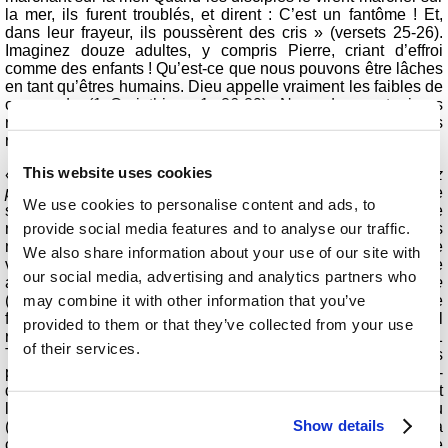
la mer, ils furent troublés, et dirent : C’est un fantôme ! Et,
dans leur frayeur, ils poussèrent des cris » (versets 25-26).
Imaginez douze adultes, y compris Pierre, criant d’effroi
comme des enfants ! Qu’est-ce que nous pouvons être lâches
en tant qu’êtres humains. Dieu appelle vraiment les faibles de
ce monde (1 Corinthiens 1 :26-29). Nous devons toujours
reconnaître la part de Dieu dans nos forces, nos talents et nos
réalisations.
This website uses cookies
« Jésus leur dit aussitôt :
Rassurez-vous
, c’est moi ;
n’ayez
pas peur
! » (Matthieu 14 :27). Quel conseil donner dans une
We use cookies to personalise content and ads, to
situation de vie ou de mort ? Jésus dit à Ses disciples d’être
provide social media features and to analyse our traffic.
rassurés et confiants. Le monde est rempli de gens
malheureux qui trouvent la vie ennuyeuse. Mais Jésus ne
We also share information about your use of our site with
veut pas que nous vivions ainsi. Il est venu apporter une vie
our social media, advertising and analytics partners who
abondante (Jean 10 :10). La joie de l’Éternel est notre
force
may combine it with other information that you’ve
(Néhémie 8 :10). Dieu veut que nous soyons joyeux. La joie
fait partie du fruit du Saint-Esprit (Galates 5 :22). L’apôtre Paul
provided to them or that they’ve collected from your use
rappela aussi que nous devons
toujours
nous réjouir (1
of their services.
Thessaloniciens 5 :16). Dieu ne veut pas que nous soyons
peureux, même en Sa présence sainte, parfaite et juste. Par-
dessus tout, Dieu est amour (1 Jean 4 :8, 16). Les lâches et
les peureux n’entreront pas dans le Royaume de Dieu
Show details
(Apocalypse 21 :8). Nous devons remplacer notre peur par la
crainte de l’Éternel, qui consiste à avoir une vénération, une