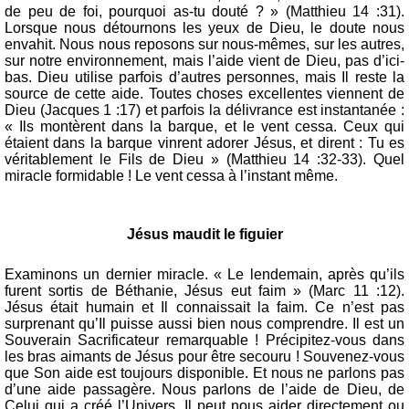
de peu de foi, pourquoi as-tu douté ? » (Matthieu 14 :31).
Lorsque nous détournons les yeux de Dieu, le doute nous
envahit. Nous nous reposons sur nous-mêmes, sur les autres,
sur notre environnement, mais l’aide vient de Dieu, pas d’ici-
bas. Dieu utilise parfois d’autres personnes, mais Il reste la
source de cette aide. Toutes choses excellentes viennent de
Dieu (Jacques 1 :17) et parfois la délivrance est instantanée :
« Ils montèrent dans la barque, et le vent cessa. Ceux qui
étaient dans la barque vinrent adorer Jésus, et dirent : Tu es
véritablement le Fils de Dieu » (Matthieu 14 :32-33). Quel
miracle formidable ! Le vent cessa à l’instant même.
Jésus maudit le figuier
Examinons un dernier miracle. « Le lendemain, après qu’ils
furent sortis de Béthanie, Jésus eut faim » (Marc 11 :12).
Jésus était humain et Il connaissait la faim. Ce n’est pas
surprenant qu’Il puisse aussi bien nous comprendre. Il est un
Souverain Sacrificateur remarquable ! Précipitez-vous dans
les bras aimants de Jésus pour être secouru ! Souvenez-vous
que Son aide est toujours disponible. Et nous ne parlons pas
d’une aide passagère. Nous parlons de l’aide de Dieu, de
Celui qui a créé l’Univers. Il peut nous aider directement ou