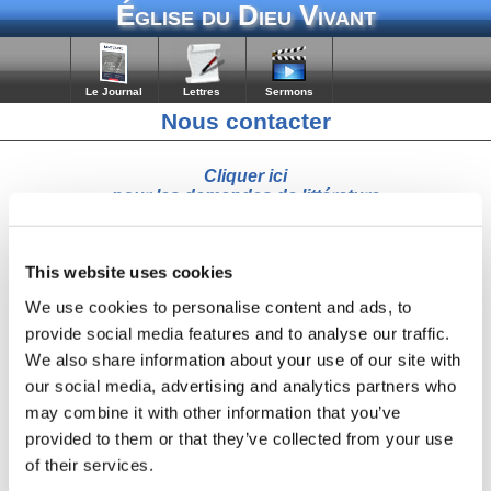
Église du Dieu Vivant
Le Journal
Lettres
Sermons
Nous contacter
Cliquer ici
pour les demandes de littérature
Votre demande sera automatiquement transmise par email à
M.
This website uses cookies
Nom
We use cookies to personalise content and ads, to
provide social media features and to analyse our traffic.
We also share information about your use of our site with
Email
our social media, advertising and analytics partners who
may combine it with other information that you’ve
provided to them or that they’ve collected from your use
Votre message à destination de M. Rees Ellis :
of their services.