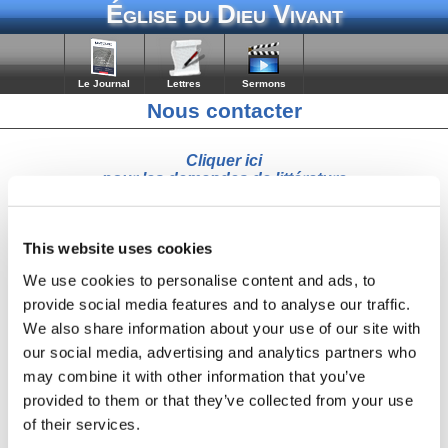
Église du Dieu Vivant
Le Journal
Lettres
Sermons
Nous contacter
Cliquer ici
pour les demandes de littérature
Votre demande sera automatiquement transmise par email à
M.
This website uses cookies
Nom
We use cookies to personalise content and ads, to
provide social media features and to analyse our traffic.
We also share information about your use of our site with
Email
our social media, advertising and analytics partners who
may combine it with other information that you’ve
provided to them or that they’ve collected from your use
Votre message à destination de M. Wilner Pierre :
of their services.