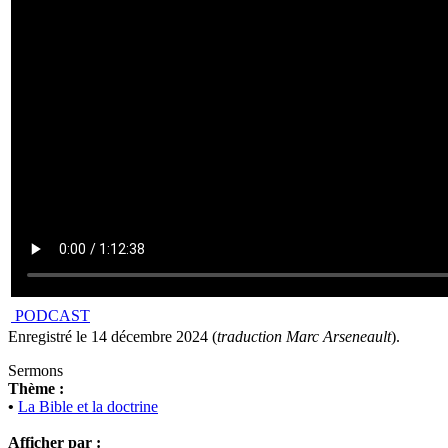
PODCAST
Enregistré le 14 décembre 2024 (
traduction Marc Arseneault
).
Sermons
Thème :
•
La Bible et la doctrine
Afficher par :