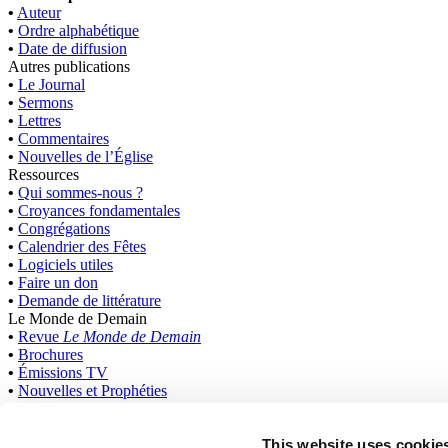
•
Auteur
•
Ordre alphabétique
•
Date de diffusion
Autres publications
•
Le Journal
•
Sermons
•
Lettres
•
Commentaires
•
Nouvelles de l’Église
Ressources
•
Qui sommes-nous ?
•
Croyances fondamentales
•
Congrégations
•
Calendrier des Fêtes
•
Logiciels utiles
•
Faire un don
•
Demande de littérature
Le Monde de Demain
•
Revue
Le Monde de Demain
•
Brochures
•
Émissions TV
•
Nouvelles et Prophéties
•
Cours de Bible
International
This website uses cookie
Anglais