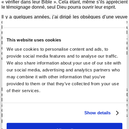
« vérifier dans leur Bible ». Cela étant, même s’ils apprécient
le témoignage donné, seul Dieu pourra ouvrir leur esprit.
Il y a quelques années, j’ai dirigé les obsèques d’une veuve
qui avait plusieurs enfants, dont aucun n’était membre de
l’Église. Son fils est venu vers moi après l’enterrement et m’a
remercié sincèrement pour les « merveilleuses funérailles ». Il
m’a dit que c’était exactement ce que sa mère aurait souhaité.
This website uses cookies
Puis, il a conclu en déclarant : « Mais ma mère est toujours au
ciel. » Il avait pourtant entendu la vérité et s’était rendu
We use cookies to personalise content and ads, to
compte qu’elle était différente de ce qu’il croyait. Un jour, il
provide social media features and to analyse our traffic.
comprendra.
We also share information about your use of our site with
our social media, advertising and analytics partners who
may combine it with other information that you’ve
Les obsèques réconfortent les vivants
provided to them or that they’ve collected from your use
Lorsqu’un être cher décède, il est important que ses proches
of their services.
ne soient pas laissés seuls dans leur deuil. Les obsèques et
les visites funéraires sont des occasions importantes pour les
amis et la famille de se réconforter mutuellement, ainsi que
d’autres proches du défunt. Prenez l’exemple de la mort de
Show details
Lazare qui donna à Jésus l’occasion d’accomplir un de Ses
plus grands miracles, en ramenant le défunt à la vie.