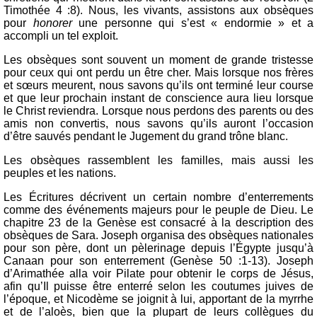
Timothée 4 :8). Nous, les vivants, assistons aux obsèques
pour
honorer
une personne qui s’est « endormie » et a
accompli un tel exploit.
Les obsèques sont souvent un moment de grande tristesse
pour ceux qui ont perdu un être cher. Mais lorsque nos frères
et sœurs meurent, nous savons qu’ils ont terminé leur course
et que leur prochain instant de conscience aura lieu lorsque
le Christ reviendra. Lorsque nous perdons des parents ou des
amis non convertis, nous savons qu’ils auront l’occasion
d’être sauvés pendant le Jugement du grand trône blanc.
Les obsèques rassemblent les familles, mais aussi les
peuples et les nations.
Les Écritures décrivent un certain nombre d’enterrements
comme des événements majeurs pour le peuple de Dieu. Le
chapitre 23 de la Genèse est consacré à la description des
obsèques de Sara. Joseph organisa des obsèques nationales
pour son père, dont un pèlerinage depuis l’Égypte jusqu’à
Canaan pour son enterrement (Genèse 50 :1-13). Joseph
d’Arimathée alla voir Pilate pour obtenir le corps de Jésus,
afin qu’Il puisse être enterré selon les coutumes juives de
l’époque, et Nicodème se joignit à lui, apportant de la myrrhe
et de l’aloès, bien que la plupart de leurs collègues du