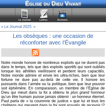
Église du Dieu Vivant
Le Journal
Lettres
Sermons
» Le Journal 2025
»
Les obsèques : une occasion de
réconforter avec l’Évangile
Notre monde honore de nombreux exploits qui ne durent pas
dans le temps, tels que des exploits sportifs qui sont oubliés
lorsque les athlètes vieillissent et perdent leurs capacités.
Notre monde admire et envie les ultra-riches, bien que leur
fortune ne dure pas au-delà de cette vie. Il honore les
puissants dans l’armée ou la politique, bien que leur pouvoir
soit éphémère. En comparaison, un membre de l’Église de
Dieu qui meurt dans la foi a obtenu le
plus grand
honneur
qu’un être humain puisse jamais obtenir : un honneur éternel.
Paul parla de « la couronne de justice » que lui et tous les
chrétiens qui meurent dans la foi sont
assurés de
recevoir (2