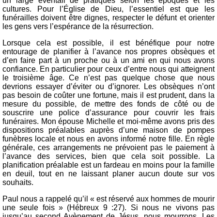
un large éventail de pratiques selon les époques et les
cultures. Pour l’Église de Dieu, l’essentiel est que les
funérailles doivent être dignes, respecter le défunt et orienter
les gens vers l’espérance de la résurrection.
Lorsque cela est possible, il est bénéfique pour notre
entourage de planifier à l’avance nos propres obsèques et
d’en faire part à un proche ou à un ami en qui nous avons
confiance. En particulier pour ceux d’entre nous qui atteignent
le troisième âge. Ce n’est pas quelque chose que nous
devrions essayer d’éviter ou d’ignorer. Les obsèques n’ont
pas besoin de coûter une fortune, mais il est prudent, dans la
mesure du possible, de mettre des fonds de côté ou de
souscrire une police d’assurance pour couvrir les frais
funéraires. Mon épouse Michelle et moi-même avons pris des
dispositions préalables auprès d’une maison de pompes
funèbres locale et nous en avons informé notre fille. En règle
générale, ces arrangements ne prévoient pas le paiement à
l’avance des services, bien que cela soit possible. La
planification préalable est un fardeau en moins pour la famille
en deuil, tout en ne laissant planer aucun doute sur vos
souhaits.
Paul nous a rappelé qu’il « est réservé aux hommes de mourir
une seule fois » (Hébreux 9 :27). Si nous ne vivons pas
jusqu’au second Avènement de Jésus, nous mourrons. Les