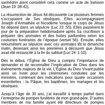
sanhédrin aient considéré cela comme un acte de trahison
(Jean 19 :38-42).
La résurrection de Jésus fut découverte car plusieurs femmes
s’occupaient de Ses obsèques. Elles accompagnaient
Joseph d’Arimathée et Nicodème lorsque le corps de Jésus
fut déposé dans un sépulcre (Luc 23 :55). Elles passèrent le
jour de la préparation hebdomadaire après Sa crucifixion à
préparer des aromates et des huiles parfumées selon les
coutumes funéraires de l’époque (verset 56). Ensuite, elles
retournèrent au sépulcre avec ces aromates tôt le dimanche
matin, devenant ainsi les premières à découvrir que Jésus
avait été ressuscité à la fin du sabbat (Luc 24 :1-10).
Dès le début, l’Église de Dieu a compris l’importance de
demander et de reconnaître l’implication de Dieu dans les
événements majeurs de la vie. L’Église du Dieu Vivant publie
ainsi un livret pour les cérémonies conduites par les
ministres, contenant des indications pour quatre occasions
essentielles : la Pâque, les baptêmes, les mariages et les
obsèques.
Jusqu’à l’âge de 30 ans, j’ai travaillé à temps partiel dans
l’entreprise de pompes funèbres de mon grand-père. D’autres
membres de ma famille ayant été directeurs de pompes