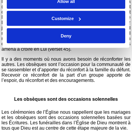
Allow all
Lazare était mort depuis quatre jours lorsque Jésus arriva
(Jean 11 :17). De nombreuses personnes, vraisemblablement
quelques dizaines, étaient présentes pour consoler Marthe et
Marie « de la mort de leur frère » (verset 19). Il semblerait que
Customize
Lazare n’était pas marié, laissant supposer qu’il était assez
jeune. Dans ces circonstances, la présence d’un grand
nombre d’amis et de parents fut assurément un grand
Deny
réconfort pour ses sœurs. Ces nombreuses personnes en
deuil furent témoins du grand miracle de Jésus, ce qui les
amena à croire en Lui (verset 45).
Il y a des moments où nous avons besoin de réconforter les
autres. Les obsèques sont l’occasion pour la communauté de
se rassembler et d’apporter du réconfort à la famille du défunt.
Recevoir ce réconfort de la part d’un groupe apporte de
l’espoir, du réconfort et des encouragements.
Les obsèques sont des occasions solennelles
Les cérémonies de l’Église nous rappellent que les mariages
et les obsèques sont des occasions solennelles basées sur
les Écritures. Les funérailles dans l’Église de Dieu montrent à
tous que Dieu est au centre de cette étape majeure de la vie.