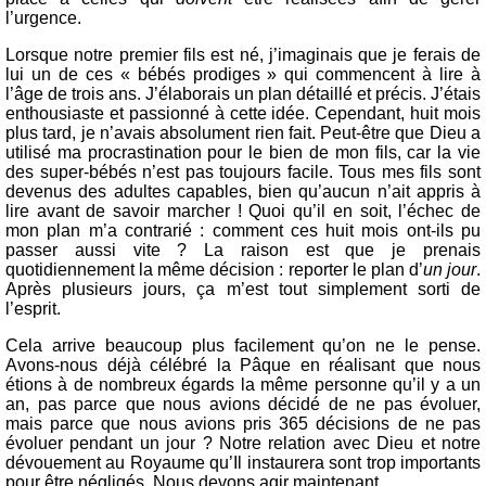
l’urgence.
Lorsque notre premier fils est né, j’imaginais que je ferais de
lui un de ces « bébés prodiges » qui commencent à lire à
l’âge de trois ans. J’élaborais un plan détaillé et précis. J’étais
enthousiaste et passionné à cette idée. Cependant, huit mois
plus tard, je n’avais absolument rien fait. Peut-être que Dieu a
utilisé ma procrastination pour le bien de mon fils, car la vie
des super-bébés n’est pas toujours facile. Tous mes fils sont
devenus des adultes capables, bien qu’aucun n’ait appris à
lire avant de savoir marcher ! Quoi qu’il en soit, l’échec de
mon plan m’a contrarié : comment ces huit mois ont-ils pu
passer aussi vite ? La raison est que je prenais
quotidiennement la même décision : reporter le plan d’
un jour
.
Après plusieurs jours, ça m’est tout simplement sorti de
l’esprit.
Cela arrive beaucoup plus facilement qu’on ne le pense.
Avons-nous déjà célébré la Pâque en réalisant que nous
étions à de nombreux égards la même personne qu’il y a un
an, pas parce que nous avions décidé de ne pas évoluer,
mais parce que nous avions pris 365 décisions de ne pas
évoluer pendant un jour ? Notre relation avec Dieu et notre
dévouement au Royaume qu’Il instaurera sont trop importants
pour être négligés. Nous devons agir maintenant.