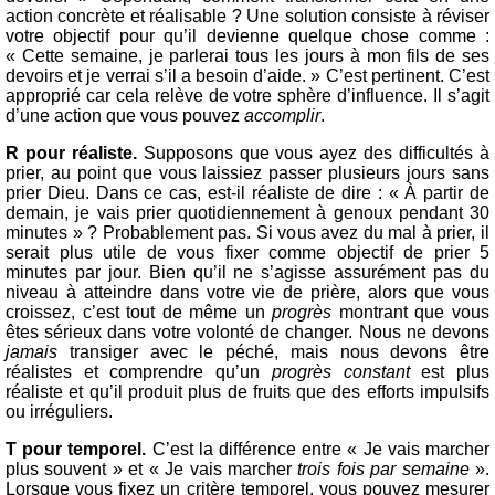
action concrète et réalisable ? Une solution consiste à réviser
votre objectif pour qu’il devienne quelque chose comme :
« Cette semaine, je parlerai tous les jours à mon fils de ses
devoirs et je verrai s’il a besoin d’aide. » C’est pertinent. C’est
approprié car cela relève de votre sphère d’influence. Il s’agit
d’une action que vous pouvez
accomplir
.
R pour réaliste.
Supposons que vous ayez des difficultés à
prier, au point que vous laissiez passer plusieurs jours sans
prier Dieu. Dans ce cas, est-il réaliste de dire : « À partir de
demain, je vais prier quotidiennement à genoux pendant 30
minutes » ? Probablement pas. Si vous avez du mal à prier, il
serait plus utile de vous fixer comme objectif de prier 5
minutes par jour. Bien qu’il ne s’agisse assurément pas du
niveau à atteindre dans votre vie de prière, alors que vous
croissez, c’est tout de même un
progrès
montrant que vous
êtes sérieux dans votre volonté de changer. Nous ne devons
jamais
transiger avec le péché, mais nous devons être
réalistes et comprendre qu’un
progrès constant
est plus
réaliste et qu’il produit plus de fruits que des efforts impulsifs
ou irréguliers.
T pour temporel.
C’est la différence entre « Je vais marcher
plus souvent » et « Je vais marcher
trois fois par semaine
».
Lorsque vous fixez un critère temporel, vous pouvez mesurer