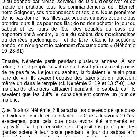
Dieu donnée par Moïse, serviteur de Dieu, d’observer et de
mettre en pratique tous les commandements de l’Éternel,
notre Seigneur, ses ordonnances et ses lois. Nous promîmes
de ne pas donner nos filles aux peuples du pays et de ne pas
prendre leurs filles pour nos fils ; de ne rien acheter, le jour du
sabbat et les jours de fête, des peuples du pays qui
apporteraient à vendre, le jour du sabbat, des marchandises
ou denrées quelconques ; et de faire relâche la septième
année, en n’exigeant le paiement d’aucune dette » (Néhémie
10 :28-31).
Ensuite, Néhémie partit pendant plusieurs années. À son
retour, tout le peuple faisait ce qu’il avait précisément promis
de ne pas faire. Le jour du sabbat, ils foulaient le raisin pour
faire du vin. Ils avaient épousé des païens et en logeaient
même un dans le temple (cf. Néhémie 2 :19 et 13 :7-8). Les
marchands étrangers affluaient pendant le sabbat, car ils
savaient que les Juifs le considéraient comme un jour de
marché.
Que fit alors Néhémie ? Il arracha les cheveux de quelques
individus et leur dit en substance : « Que faites-vous ? C’est
exactement pour cela que nous avons été emmenés en
captivité ! »
Il prit ensuite des dispositions pour que des
gardes soient à leur poste pendant le jour du sabbat afin