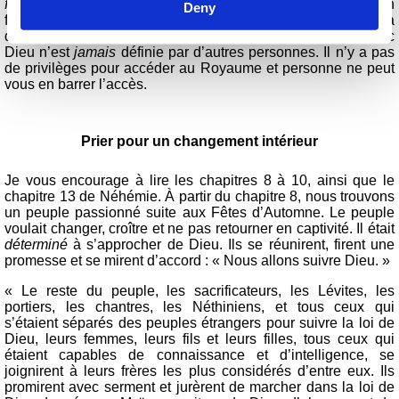
facilitant
la tâche. Cela étant, les Écritures soulignent qu’un
Deny
fils, indépendamment des actions de son père, se tiendra
devant Dieu pour ses propres actions. Votre relation avec
Dieu n’est
jamais
définie par d’autres personnes. Il n’y a pas
de privilèges pour accéder au Royaume et personne ne peut
vous en barrer l’accès.
Prier pour un changement intérieur
Je vous encourage à lire les chapitres 8 à 10, ainsi que le
chapitre 13 de Néhémie. À partir du chapitre 8, nous trouvons
un peuple passionné suite aux Fêtes d’Automne. Le peuple
voulait changer, croître et ne pas retourner en captivité. Il était
déterminé
à s’approcher de Dieu. Ils se réunirent, firent une
promesse et se mirent d’accord : « Nous allons suivre Dieu. »
« Le reste du peuple, les sacrificateurs, les Lévites, les
portiers, les chantres, les Néthiniens, et tous ceux qui
s’étaient séparés des peuples étrangers pour suivre la loi de
Dieu, leurs femmes, leurs fils et leurs filles, tous ceux qui
étaient capables de connaissance et d’intelligence, se
joignirent à leurs frères les plus considérés d’entre eux. Ils
promirent avec serment et jurèrent de marcher dans la loi de