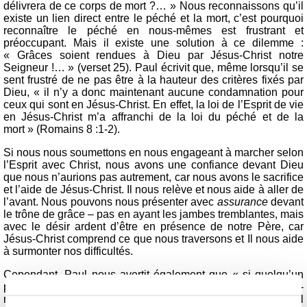
délivrera de ce corps de mort ?… » Nous reconnaissons qu’il
existe un lien direct entre le péché et la mort, c’est pourquoi
reconnaître le péché en nous-mêmes est frustrant et
préoccupant. Mais il existe une solution à ce dilemme :
« Grâces soient rendues à Dieu par Jésus-Christ notre
Seigneur !… » (verset 25). Paul écrivit que, même lorsqu’il se
sent frustré de ne pas être à la hauteur des critères fixés par
Dieu, « il n’y a donc maintenant aucune condamnation pour
ceux qui sont en Jésus-Christ. En effet, la loi de l’Esprit de vie
en Jésus-Christ m’a affranchi de la loi du péché et de la
mort » (Romains 8 :1-2).
Si nous nous soumettons en nous engageant à marcher selon
l’Esprit avec Christ, nous avons une confiance devant Dieu
que nous n’aurions pas autrement, car nous avons le sacrifice
et l’aide de Jésus-Christ. Il nous relève et nous aide à aller de
l’avant. Nous pouvons nous présenter avec
assurance
devant
le trône de grâce – pas en ayant les jambes tremblantes, mais
avec le désir ardent d’être en présence de notre Père, car
Jésus-Christ comprend ce que nous traversons et Il nous aide
à surmonter nos difficultés.
Cependant, Paul nous avertit également que « si quelqu’un
pense être quelque chose, quoiqu’il ne soit rien, il s’abuse lui-
même. Que chacun examine ses propres œuvres, et alors il