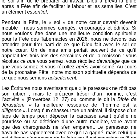
le sol afin de le préparer au travail. Dieu a prévu la pluie
après la Fête afin de faciliter le labour et les semailles. C’est
un élément
essentiel
.
Pendant la Fête, le « sol » de notre cœur devrait devenir
meuble : nous sommes corrigés, encouragés et édifiés. Si
nous voulons être dans une meilleure condition spirituelle
pour la Fête des Tabernacles en 2026, nous ne devons pas
attendre pour tirer parti de ce que Dieu fait avec le sol de
notre cœur. Un de mes amis parlait souvent de ce qu’il
appelait les trois lois des semailles et de la moisson : vous
récoltez
ce que
vous semez, vous récoltez
davantage
que
ce
que vous semez et vous récoltez
après
avoir semé. Au cours
de la prochaine Fête, notre moisson spirituelle dépendra de
ce que nous semons
actuellement.
Les Écritures nous avertissent que « le paresseux ne rôtit pas
son gibier ; mais le précieux trésor d’un homme, c’est
l’activité » (Proverbes 12 :27) ou, comme le dit la
Bible de
Jérusalem
, « la meilleure ressource de l’homme est la
diligence
». Lorsqu’un chasseur tue un animal, il dispose d’un
laps de temps pour dépecer la carcasse avant qu’elle ne
pourrisse ou se détériore d’une autre manière, voire avant
que des charognards ne s’en emparent. Le paresseux ne
travaille pas rapidement avec ce qu’il a gagné, mais celui qui