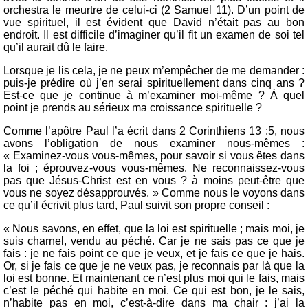
orchestra le meurtre de celui-ci (2 Samuel 11). D’un point de
vue spirituel, il est évident que David n’était pas au bon
endroit. Il est difficile d’imaginer qu’il fit un examen de soi tel
qu’il aurait dû le faire.
Lorsque je lis cela, je ne peux m’empêcher de me demander :
puis-je prédire où j’en serai spirituellement dans cinq ans ?
Est-ce que je continue à m’examiner moi-même ? À quel
point je prends au sérieux ma croissance spirituelle ?
Comme l’apôtre Paul l’a écrit dans 2 Corinthiens 13 :5, nous
avons l’obligation de nous examiner nous-mêmes :
« Examinez-vous vous-mêmes, pour savoir si vous êtes dans
la foi ; éprouvez-vous vous-mêmes. Ne reconnaissez-vous
pas que Jésus-Christ est en vous ? à moins peut-être que
vous ne soyez désapprouvés. » Comme nous le voyons dans
ce qu’il écrivit plus tard, Paul suivit son propre conseil :
« Nous savons, en effet, que la loi est spirituelle ; mais moi, je
suis charnel, vendu au péché. Car je ne sais pas ce que je
fais : je ne fais point ce que je veux, et je fais ce que je hais.
Or, si je fais ce que je ne veux pas, je reconnais par là que la
loi est bonne. Et maintenant ce n’est plus moi qui le fais, mais
c’est le péché qui habite en moi. Ce qui est bon, je le sais,
n’habite pas en moi, c’est-à-dire dans ma chair : j’ai la