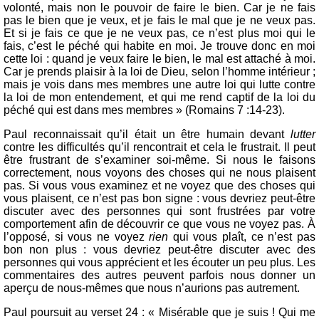
volonté, mais non le pouvoir de faire le bien. Car je ne fais
pas le bien que je veux, et je fais le mal que je ne veux pas.
Et si je fais ce que je ne veux pas, ce n’est plus moi qui le
fais, c’est le péché qui habite en moi. Je trouve donc en moi
cette loi : quand je veux faire le bien, le mal est attaché à moi.
Car je prends plaisir à la loi de Dieu, selon l’homme intérieur ;
mais je vois dans mes membres une autre loi qui lutte contre
la loi de mon entendement, et qui me rend captif de la loi du
péché qui est dans mes membres » (Romains 7 :14-23).
Paul reconnaissait qu’il était un être humain devant
lutter
contre les difficultés qu’il rencontrait et cela le frustrait. Il peut
être frustrant de s’examiner soi-même. Si nous le faisons
correctement, nous voyons des choses qui ne nous plaisent
pas. Si vous vous examinez et ne voyez que des choses qui
vous plaisent, ce n’est pas bon signe : vous devriez peut-être
discuter avec des personnes qui sont frustrées par votre
comportement afin de découvrir ce que vous ne voyez pas. À
l’opposé, si vous ne voyez
rien
qui vous plaît, ce n’est pas
bon non plus : vous devriez peut-être discuter avec des
personnes qui vous apprécient et les écouter un peu plus. Les
commentaires des autres peuvent parfois nous donner un
aperçu de nous-mêmes que nous n’aurions pas autrement.
Paul poursuit au verset 24 : « Misérable que je suis ! Qui me