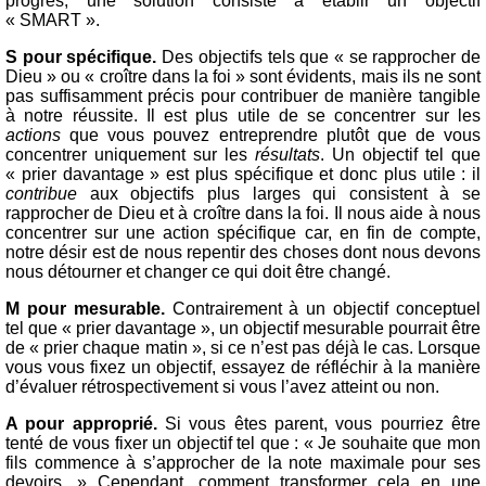
progrès, une solution consiste à établir un objectif
« SMART ».
S pour spécifique.
Des objectifs tels que « se rapprocher de
Dieu » ou « croître dans la foi » sont évidents, mais ils ne sont
pas suffisamment précis pour contribuer de manière tangible
à notre réussite. Il est plus utile de se concentrer sur les
actions
que vous pouvez entreprendre plutôt que de vous
concentrer uniquement sur les
résultats
. Un objectif tel que
« prier davantage » est plus spécifique et donc plus utile : il
contribue
aux objectifs plus larges qui consistent à se
rapprocher de Dieu et à croître dans la foi. Il nous aide à nous
concentrer sur une action spécifique car, en fin de compte,
notre désir est de nous repentir des choses dont nous devons
nous détourner et changer ce qui doit être changé.
M pour mesurable.
Contrairement à un objectif conceptuel
tel que « prier davantage », un objectif mesurable pourrait être
de « prier chaque matin », si ce n’est pas déjà le cas. Lorsque
vous vous fixez un objectif, essayez de réfléchir à la manière
d’évaluer rétrospectivement si vous l’avez atteint ou non.
A pour approprié.
Si vous êtes parent, vous pourriez être
tenté de vous fixer un objectif tel que : « Je souhaite que mon
fils commence à s’approcher de la note maximale pour ses
devoirs. » Cependant, comment transformer cela en une