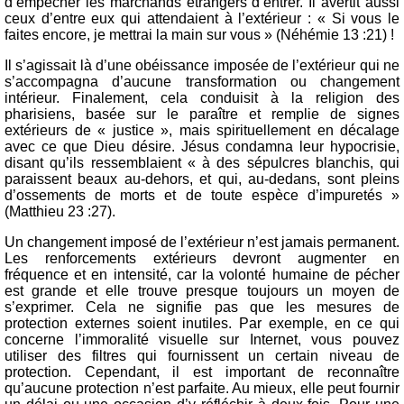
d’empêcher les marchands étrangers d’entrer. Il avertit aussi
ceux d’entre eux qui attendaient à l’extérieur : « Si vous le
faites encore, je mettrai la main sur vous » (Néhémie 13 :21) !
Il s’agissait là d’une obéissance imposée de l’extérieur qui ne
s’accompagna d’aucune transformation ou changement
intérieur. Finalement, cela conduisit à la religion des
pharisiens, basée sur le paraître et remplie de signes
extérieurs de « justice », mais spirituellement en décalage
avec ce que Dieu désire. Jésus condamna leur hypocrisie,
disant qu’ils ressemblaient « à des sépulcres blanchis, qui
paraissent beaux au-dehors, et qui, au-dedans, sont pleins
d’ossements de morts et de toute espèce d’impuretés »
(Matthieu 23 :27).
Un changement imposé de l’extérieur n’est jamais permanent.
Les renforcements extérieurs devront augmenter en
fréquence et en intensité, car la volonté humaine de pécher
est grande et elle trouve presque toujours un moyen de
s’exprimer. Cela ne signifie pas que les mesures de
protection externes soient inutiles. Par exemple, en ce qui
concerne l’immoralité visuelle sur Internet, vous pouvez
utiliser des filtres qui fournissent un certain niveau de
protection. Cependant, il est important de reconnaître
qu’aucune protection n’est parfaite. Au mieux, elle peut fournir