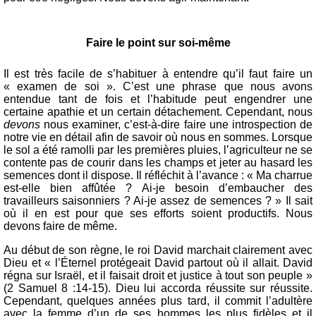
Faire le point sur soi-même
Il est très facile de s’habituer à entendre qu’il faut faire un
« examen de soi ». C’est une phrase que nous avons
entendue tant de fois et l’habitude peut engendrer une
certaine apathie et un certain détachement. Cependant, nous
devons
nous examiner, c’est-à-dire faire une introspection de
notre vie en détail afin de savoir où nous en sommes. Lorsque
le sol a été ramolli par les premières pluies, l’agriculteur ne se
contente pas de courir dans les champs et jeter au hasard les
semences dont il dispose. Il réfléchit à l’avance : « Ma charrue
est-elle bien affûtée ? Ai-je besoin d’embaucher des
travailleurs saisonniers ? Ai-je assez de semences ? »
Il sait
où il en est pour que ses efforts soient productifs. Nous
devons faire de même.
Au début de son règne, le roi David marchait clairement avec
Dieu et « l’Éternel protégeait David partout où il allait. David
régna sur Israël, et il faisait droit et justice à tout son peuple »
(2 Samuel 8 :14-15). Dieu lui accorda réussite sur réussite.
Cependant, quelques années plus tard, il commit l’adultère
avec la femme d’un de ses hommes les plus fidèles et il