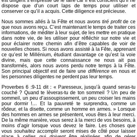
est diligent s’empresse de le faire car il est conscient qu’il ne
dispose que d’un court laps de temps pour utiliser et
conserver ce qu’il a acquis. Cette diligence est précieuse.
Nous sommes allés à la Fête et nous avons
tiré profit
de ce
que nous avons reçu. C’est maintenant le temps de traiter ces
informations, de méditer à leur sujet, de les mettre en pratique
dans notre vie, de les utiliser pour réfléchir sur notre vie et
pour éclairer notre chemin afin d’être capables de voir de
nouvelles choses. Si nous avons assisté à la Fête, apprenant
ce qu’est le Millénium, étudiant davantage ce qu’est la voie
divine, mais que cette connaissance ne nous ait pas
transformés, alors nous avons perdu notre temps à la Fête.
Son principal objectif est de faire une
différence
en nous et
les personnes diligentes ne perdent pas leur temps.
Proverbes 6 :9-11 dit : « Paresseux, jusqu’à quand seras-tu
couché ? Quand te lèveras-tu de ton sommeil ? Un peu de
sommeil, un peu d’assoupissement, un peu croiser les mains
pour dormir !… Et la pauvreté te surprendra, comme un
rôdeur, et la disette, comme un homme en armes. » Lorsque
des hommes en armes se présentent, vous êtes à leur merci.
De la même manière, vous serez à la merci de vos besoins, à
moins d’agir lorsque vous devez le faire. Les choses que
vous
souhaitez
accomplir seront mises de côté pour laisser
place à celles qui
doivent
être réalisées afin de gérer