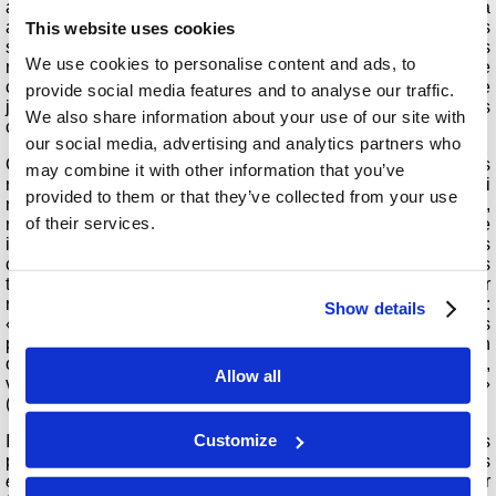
aura sujet de se glorifier pour lui seul, et non par rapport à
autrui » (Galates 6 :3-4). Nos
actions
(les sacrifices que nous
This website uses cookies
sommes prêts à faire) révèlent à Dieu les choses auxquelles
We use cookies to personalise content and ads, to
nous accordons de la valeur. Quel est notre véritable
comportement en matière de prière, d’étude de la Bible, de
provide social media features and to analyse our traffic.
jeûne et de méditation ? À quoi ressemblent nos
We also share information about your use of our site with
conversations avec les autres ?
our social media, advertising and analytics partners who
Cela implique que nous devons être prêts à accepter nos
may combine it with other information that you’ve
responsabilités. Il existe un monstre intérieur et séduisant qui
provided to them or that they’ve collected from your use
nous dit : « Ne t’inquiètes pas, ce n’est pas ta faute. »
Certes,
of their services.
notre éducation et les personnes qui nous entourent ont une
influence réelle sur nous. Cependant, nous ne pouvons pas
contrôler leurs actions et, en fin de compte, nous sommes
toujours responsables de
nous-mêmes et de
nos choix
, car
nous avons reçu le libre arbitre. Dieu pose cette question :
Show details
« Pourquoi dites-vous ce proverbe dans le pays d’Israël : Les
pères ont mangé des raisins verts, et les dents des enfants en
ont été agacées ? Je suis vivant ! dit le Seigneur, l’Éternel,
Allow all
vous n’aurez plus lieu de dire ce proverbe en Israël »
(Ézéchiel 18 :2-3).
Customize
Il ne fait aucun doute que l’environnement créé par les
parents conditionne l’avenir de leurs enfants : soit en les
empêchant
de prospérer et de s’épanouir, soit en leur