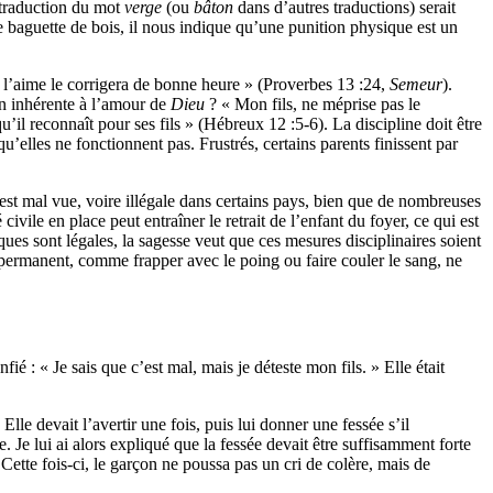
e traduction du mot
verge
(ou
bâton
dans d’autres traductions) serait
 baguette de bois, il nous indique qu’une punition physique est un
i l’aime le corrigera de bonne heure » (Proverbes 13 :24,
Semeur
).
on inhérente à l’amour de
Dieu
? « Mon fils, ne méprise pas le
u’il reconnaît pour ses fils » (Hébreux 12 :5-6). La discipline doit être
’elles ne fonctionnent pas. Frustrés, certains parents finissent par
st mal vue, voire illégale dans certains pays, bien que de nombreuses
vile en place peut entraîner le retrait de l’enfant du foyer, ce qui est
ues sont légales, la sagesse veut que ces mesures disciplinaires soient
u permanent, comme frapper avec le poing ou faire couler le sang, ne
é : « Je sais que c’est mal, mais je déteste mon fils. » Elle était
lle devait l’avertir une fois, puis lui donner une fessée s’il
. Je lui ai alors expliqué que la fessée devait être suffisamment forte
Cette fois-ci, le garçon ne poussa pas un cri de colère, mais de