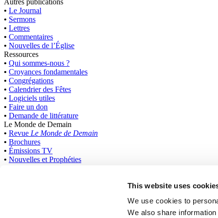
Autres publications
•
Le Journal
•
Sermons
•
Lettres
•
Commentaires
•
Nouvelles de l’Église
Ressources
•
Qui sommes-nous ?
•
Croyances fondamentales
•
Congrégations
•
Calendrier des Fêtes
•
Logiciels utiles
•
Faire un don
•
Demande de littérature
Le Monde de Demain
•
Revue
Le Monde de Demain
•
Brochures
•
Émissions TV
•
Nouvelles et Prophéties
•
Cours de Bible
International
This website uses cookie
Anglais
Anglais
We use cookies to personal
Canada
We also share information 
Afrikaans