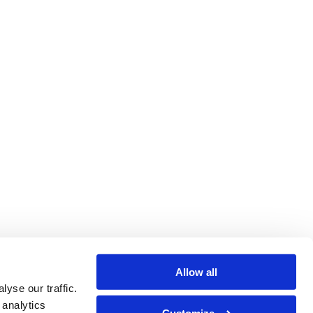
Allow all
yse our traffic.
 analytics
Customize