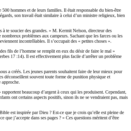
e 500 hommes et de leurs familles. Il était responsable du bien-être
gards, son travail était similaire à celui d’un ministre religieux, bien
as à te soucier des grandes. » M. Kermit Nelson, directeur des
r de nombreux problèmes aux campeurs. Sachant que les farces ou les
viennent incontrôlables. Il s’occupait des « petites choses ».
es fils de l’homme se remplit en eux du désir de faire le mal »
erbes 17 :14). Il est effectivement plus facile d’arrêter un problème
nous a créés. Les jeunes parents souhaitent faire de leur mieux pour
es déconseillent souvent toute forme de punition physique et
te approche.
e » rapportent beaucoup d’argent à ceux qui les produisent. Cependant,
nts ont certains aspects positifs, sinon ils ne se vendraient pas, mais
ble est inspirée par Dieu ? Est-ce que je crois qu’elle est pleine de
r ce que j’accepte dans ses pages ? »
Ces questions méritent d’être