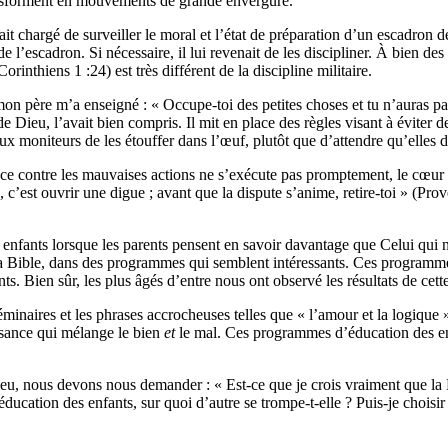
ansforment en mouvements de grande envergure.
ait chargé de surveiller le moral et l’état de préparation d’un escadron d
l’escadron. Si nécessaire, il lui revenait de les discipliner. À bien des é
orinthiens 1 :24) est très différent de la discipline militaire.
mon père m’a enseigné : « Occupe-toi des petites choses et tu n’auras p
e Dieu, l’avait bien compris. Il mit en place des règles visant à évite
 moniteurs de les étouffer dans l’œuf, plutôt que d’attendre qu’elles de
ce contre les mauvaises actions ne s’exécute pas promptement, le cœur d
c’est ouvrir une digue ; avant que la dispute s’anime, retire-toi » (Prov
s enfants lorsque les parents pensent en savoir davantage que Celui qui 
e la Bible, dans des programmes qui semblent intéressants. Ces programm
s. Bien sûr, les plus âgés d’entre nous ont observé les résultats de cet
éminaires et les phrases accrocheuses telles que « l’amour et la logiqu
issance qui mélange le bien
et
le mal. Ces programmes d’éducation des enfa
eu, nous devons nous demander : « Est-ce que je crois vraiment que la Bi
’éducation des enfants, sur quoi d’autre se trompe-t-elle ? Puis-je choisi