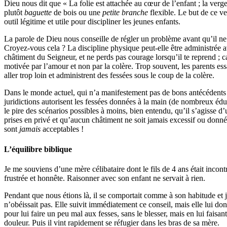
Dieu nous dit que « La folie est attachée au cœur de l’enfant ; la verg
plutôt
baguette
de bois ou une
petite branche
flexible. Le but de ce ver
outil légitime et utile pour discipliner les jeunes enfants.
La parole de Dieu nous conseille de régler un problème avant qu’il ne 
Croyez-vous cela ? La discipline physique peut-elle être administrée 
châtiment du Seigneur, et ne perds pas courage lorsqu’il te reprend ; car
motivée par l’amour et non par la colère. Trop souvent, les parents ess
aller trop loin et administrent des fessées sous le coup de la colère.
Dans le monde actuel, qui n’a manifestement pas de bons antécédents e
juridictions autorisent les fessées données à la main (de nombreux éduca
le pire des scénarios possibles à moins, bien entendu, qu’il s’agisse d
prises en privé et qu’aucun châtiment ne soit jamais excessif ou donné
sont
jamais
acceptables !
L’équilibre biblique
Je me souviens d’une mère célibataire dont le fils de 4 ans était incont
frustrée et honnête. Raisonner avec son enfant ne servait à rien.
Pendant que nous étions là, il se comportait comme à son habitude et j’a
n’obéissait pas. Elle suivit immédiatement ce conseil, mais elle lui don
pour lui faire un peu mal aux fesses, sans le blesser, mais en lui fais
douleur. Puis il vint rapidement se réfugier dans les bras de sa mère.