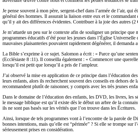
adversaire œuvre contre nous et comment les petites tendances se tr
Je pense souvent à mon père, sergent-chef dans l’armée de l’air, qui ét
général des hommes. Il assurait la liaison entre eux et le commandant de 
qu’il y ait des différences évidentes. Contribuer à la joie des autres (2 C
Je m’attarde un peu sur le contexte afin de souligner un principe que 
programmes éducatifs d’été pour les jeunes dans l’Église Universelle d
mauvaises plaisanteries pouvaient rapidement dégénérer, il demanda aux
La Bible s’exprime à ce sujet. Salomon a écrit : « Parce qu’une senten
(Ecclésiaste 8 :11). Il conseilla également : « Commencer une querelle, 
lorsqu’il est petit que lorsqu’il a pris de l’ampleur.
J’ai observé la mise en application de ce principe dans l’éducation de
leurs enfants, alors ils recherchent souvent des conseils en dehors d
recommandent plutôt de raisonner, y compris avec les très jeunes enfant
Dans le domaine de l’éducation des enfants, les DVD, les livres, les s
le message biblique est qu’il existe dès le début un arbre de la conna
ils ne sont pas basés sur les vérités que l’on trouve dans les Écritures.
Ainsi, lorsque de tels programmes vont à l’encontre de la parole de Di
bonnes intentions, mais qu’elle est “périmée” ? Si elle se trompe sur l
sérieusement prises en considération.