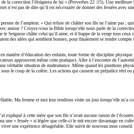
e de la correction l’éloignera de lui » (Proverbes 22 :15). Une meilleur
set n’est pas de dire qu’il est
nécessaire
de donner des fessées avec une
prenne de l’ampleur. « Qui refuse de châtier son fils ne l’aime pas ; qu
avec amour ? Croyez-vous la Bible lorsqu’elle nous parle de la correcti
 le Seigneur châtie celui qu’il aime, et il frappe de la verge tous ceux q
aient des idées qui semblent bonnes, pour finalement se rendre compte qu
n matière d’éducation des enfants, toute forme de discipline physique e
teurs approuvent même cette pratique). Aller à l’encontre de l’autorité ci
’une véritable situation de maltraitance. Même quand les punitions physiq
 sous le coup de la colère. Les actions qui causent un préjudice réel o
rôlable. Ma femme et moi leur rendions visite un jour lorsqu’elle m’a confi
i expliqué à cette mère que son fils n’avait aucune raison de l’écouter. E
na une « fessée » si légère que celle-ci le mit encore davantage en colère
ant vivre une expérience désagréable. Elle suivit de nouveau mon conseil. 