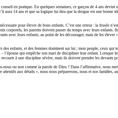
 conseil en pratique. En quelques semaines, ce garçon de 4 ans devint un
’il aura 14 ans et que sa logique lui dira que la drogue est une bonne idée
n nécessaire pour élever de bons enfants. C’est une erreur : la fessée n’es
nts corporels, les parents doivent passer du temps avec leurs enfants. Ils
eants avec leurs enfants, au point de les décourager, mais de les élever «
des enfants, et des femmes dominent sur lui ; mon peuple, ceux qui te c
 – l’épouse qui empêche son mari de discipliner leur enfant. Lorsque le
 recourir à une discipline sévère, mais ils
doivent
prendre les devants pou
s-nous ou non comme la parole de Dieu ? Dans l’affirmative, nous mettron
re attentifs aux détails », nous nous préparerons, nous et nos familles, 