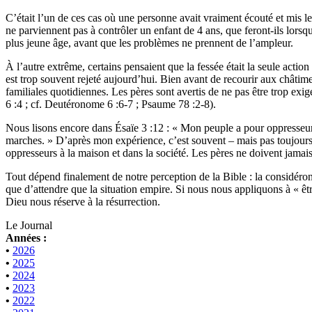
C’était l’un de ces cas où une personne avait vraiment écouté et mis le
ne parviennent pas à contrôler un enfant de 4 ans, que feront-ils lorsqu
plus jeune âge, avant que les problèmes ne prennent de l’ampleur.
À l’autre extrême, certains pensaient que la fessée était la seule actio
est trop souvent rejeté aujourd’hui. Bien avant de recourir aux châtime
familiales quotidiennes. Les pères sont avertis de ne pas être trop exig
6 :4 ; cf. Deutéronome 6 :6-7 ; Psaume 78 :2-8).
Nous lisons encore dans Ésaïe 3 :12 : « Mon peuple a pour oppresseurs 
marches. » D’après mon expérience, c’est souvent – mais pas toujours
oppresseurs à la maison et dans la société. Les pères ne doivent jamais
Tout dépend finalement de notre perception de la Bible : la considéron
que d’attendre que la situation empire. Si nous nous appliquons à « êt
Dieu nous réserve à la résurrection.
Le Journal
Années :
•
2026
•
2025
•
2024
•
2023
•
2022